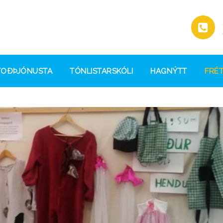
TOÐÞJÓNUSTA
TÓNLISTARSKÓLI
HAGNÝTT
FRÉT