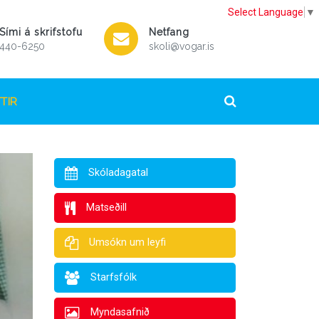
Select Language
▼
Sími á skrifstofu
Netfang
440-6250
skoli@vogar.is
TIR
Skóladagatal
Matseðill
Umsókn um leyfi
Starfsfólk
Myndasafnið