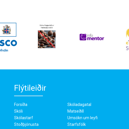
Flýtileiðir
Forsíða
Skóladagatal
Skóli
Matseðill
Skólastarf
Umsókn um leyfi
Stoðþjónusta
Starfsfólk