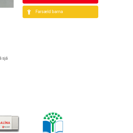
Farsæld barna
 sjá