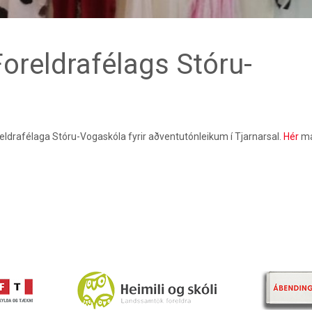
oreldrafélags Stóru-
ldrafélaga Stóru-Vogaskóla fyrir aðventutónleikum í Tjarnarsal.
Hér
má