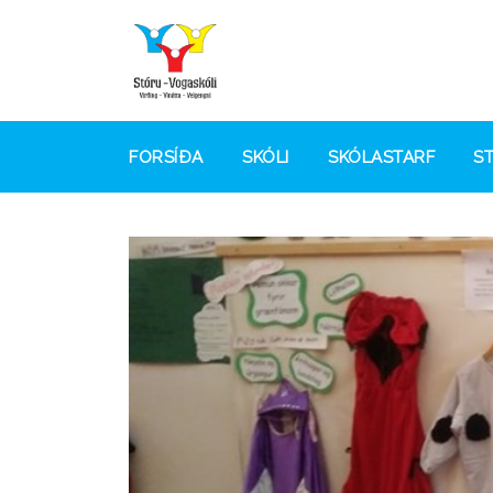
FORSÍÐA
SKÓLI
SKÓLASTARF
S