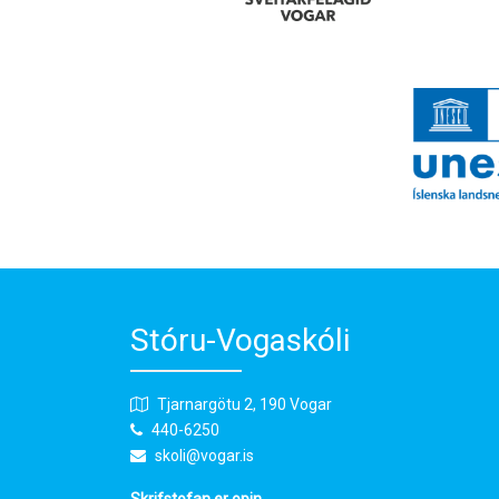
Stóru-Vogaskóli
Tjarnargötu 2, 190 Vogar
440-6250
skoli@vogar.is