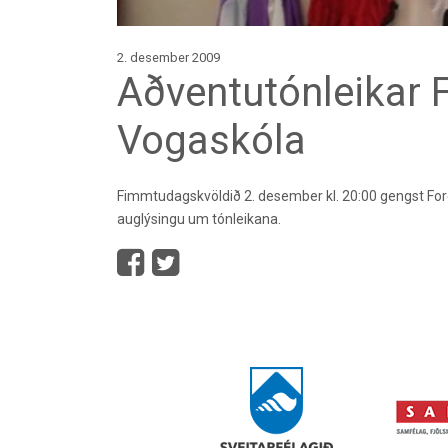
2. desember 2009
Aðventutónleikar F
Vogaskóla
Fimmtudagskvöldið 2. desember kl. 20:00 gengst Fore
auglýsingu um tónleikana.