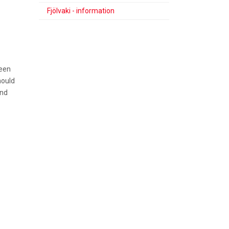
Fjölvaki - information
been
hould
and
ą