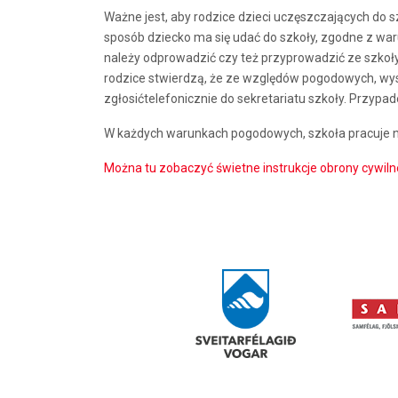
Ważne jest, aby rodzice dzieci uczęszczających do 
sposób dziecko ma się udać do szkoły, zgodne z w
należy odprowadzić czy też przyprowadzić ze szkoły
rodzice stwierdzą, że ze względów pogodowych, wysył
zgłosićtelefonicznie do sekretariatu szkoły. Przypa
W każdych warunkach pogodowych, szkoła pracuje no
Można tu zobaczyć świetne instrukcje obrony cywiln