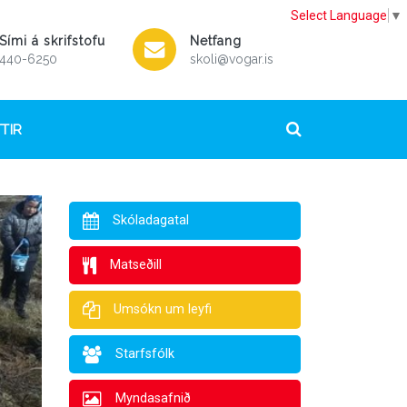
Select Language
▼
Sími á skrifstofu
Netfang
440-6250
skoli@vogar.is
TIR
Skóladagatal
Matseðill
Umsókn um leyfi
Starfsfólk
Myndasafnið