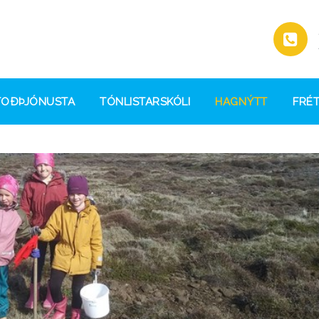
TOÐÞJÓNUSTA
TÓNLISTARSKÓLI
HAGNÝTT
FRÉT