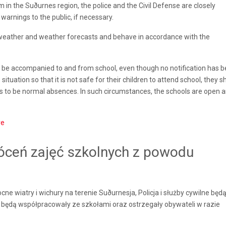
 in the Suðurnes region, the police and the Civil Defense are closely
warnings to the public, if necessary.
e weather and weather forecasts and behave in accordance with the
 be accompanied to and from school, even though no notification has 
situation so that it is not safe for their children to attend school, they s
es to be normal absences. In such circumstances, the schools are open 
re
łóceń zajęć szkolnych z powodu
e wiatry i wichury na terenie Suðurnesja, Policja i służby cywilne będ
będą współpracowały ze szkołami oraz ostrzegały obywateli w razie