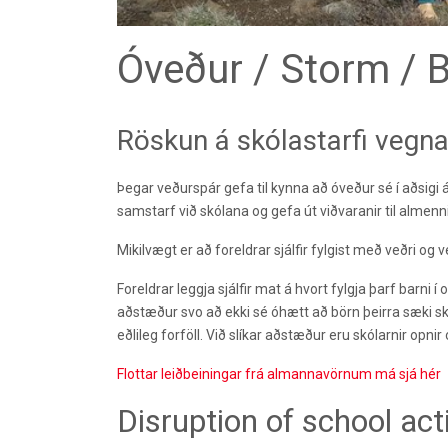
Óveður / Storm / 
Röskun á skólastarfi vegn
Þegar veðurspár gefa til kynna að óveður sé í aðsi
samstarf við skólana og gefa út viðvaranir til almenni
Mikilvægt er að foreldrar sjálfir fylgist með veðri o
Foreldrar leggja sjálfir mat á hvort fylgja þarf barni í 
aðstæður svo að ekki sé óhætt að börn þeirra sæki skól
eðlileg forföll. Við slíkar aðstæður eru skólarnir opnir 
Flottar leiðbeiningar frá almannavörnum má sjá hér
Disruption of school act