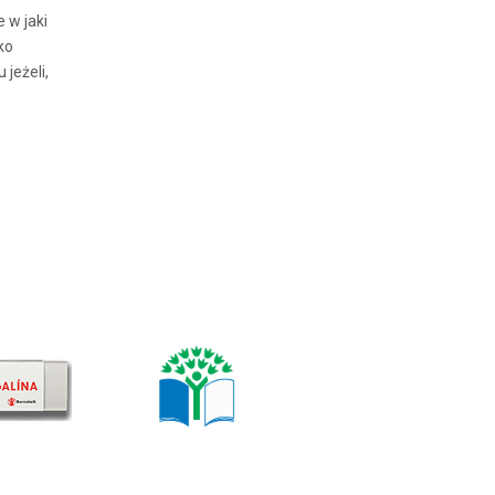
 w jaki
ko
jeżeli,