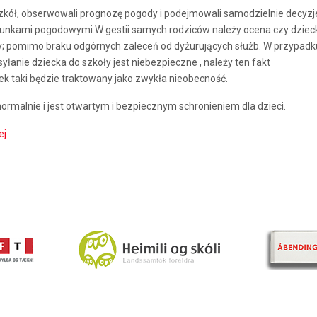
szkół, obserwowali prognozę pogody i podejmowali samodzielnie decyzje
arunkami pogodowymi.W gestii samych rodziców należy ocena czy dziec
; pomimo braku odgórnych zaleceń od dyżurujących służb. W przypadku 
anie dziecka do szkoły jest niebezpieczne , należy ten fakt
dek taki będzie traktowany jako zwykła nieobecność.
rmalnie i jest otwartym i bezpiecznym schronieniem dla dzieci.
ej