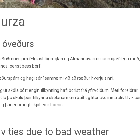
Burza
a óveðurs
gi á Suðurnesjum fylgjast lögreglan og Almannavarnir gaumgæfilega með
ngs, gerist þess þörf.
g veðurspám og hagi sér í samræmi við aðstæður hverju sinni.
og úr skóla þótt engin tilkynning hafi borist frá yfirvöldum. Meti foreldrar
a þá skulu þeir tilkynna skólanum um það og lítur skólinn á slík tilvik s
og þar er öruggt skjól fyrir börnin.
ivities due to bad weather