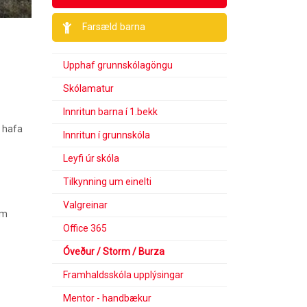
Farsæld barna
Upphaf grunnskólagöngu
Skólamatur
Innritun barna í 1.bekk
, hafa
Innritun í grunnskóla
Leyfi úr skóla
Tilkynning um einelti
Valgreinar
em
Office 365
Óveður / Storm / Burza
Framhaldsskóla upplýsingar
Mentor - handbækur