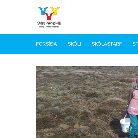
FORSÍÐA
SKÓLI
SKÓLASTARF
S