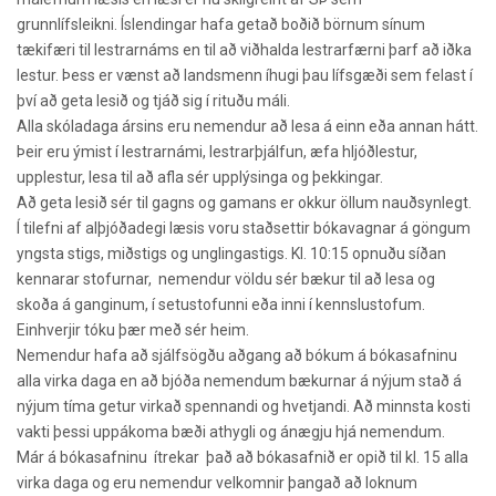
grunnlífsleikni. Íslendingar hafa getað boðið börnum sínum
tækifæri til lestrarnáms en til að viðhalda lestrarfærni þarf að iðka
lestur. Þess er vænst að landsmenn íhugi þau lífsgæði sem felast í
því að geta lesið og tjáð sig í rituðu máli.
Alla skóladaga ársins eru nemendur að lesa á einn eða annan hátt.
Þeir eru ýmist í lestrarnámi, lestrarþjálfun, æfa hljóðlestur,
upplestur, lesa til að afla sér upplýsinga og þekkingar.
Að geta lesið sér til gagns og gamans er okkur öllum nauðsynlegt.
Í tilefni af alþjóðadegi læsis voru staðsettir bókavagnar á göngum
yngsta stigs, miðstigs og unglingastigs. Kl. 10:15 opnuðu síðan
kennarar stofurnar, nemendur völdu sér bækur til að lesa og
skoða á ganginum, í setustofunni eða inni í kennslustofum.
Einhverjir tóku þær með sér heim.
Nemendur hafa að sjálfsögðu aðgang að bókum á bókasafninu
alla virka daga en að bjóða nemendum bækurnar á nýjum stað á
nýjum tíma getur virkað spennandi og hvetjandi. Að minnsta kosti
vakti þessi uppákoma bæði athygli og ánægju hjá nemendum.
Már á bókasafninu ítrekar það að bókasafnið er opið til kl. 15 alla
virka daga og eru nemendur velkomnir þangað að loknum