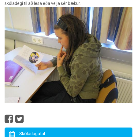
skóladegi til að lesa eða velja sér bækur.
Skóladagatal