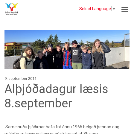
Select Language
▼
9. september 2011
Alþjóðadagur læsis
8.september
Sameinuðu þjóðirnar hafa frá árinu 1965 helgað þennan dag
málefnum læsis en læsi er nú skilgreint af SÞ sem