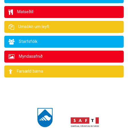
Matseðill
Umsókn um leyfi
Starfsfólk
Myndasafnið
Farsæld barna