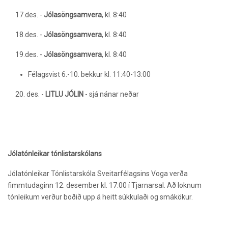
17.des. -
Jólasöngsamvera
, kl. 8:40
18.des. -
Jólasöngsamvera
, kl. 8:40
19.des. -
Jólasöngsamvera
, kl. 8:40
Félagsvist 6.-10. bekkur kl. 11:40-13:00
20. des. -
LITLU JÓLIN
- sjá nánar neðar
Jólatónleikar tónlistarskólans
Jólatónleikar Tónlistarskóla Sveitarfélagsins Voga verða
fimmtudaginn 12. desember kl. 17:00 í Tjarnarsal. Að loknum
tónleikum verður boðið upp á heitt súkkulaði og smákökur.