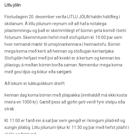
Litlu jólin
Föstudaginn 20. desember verða LITLU JÓLIN haldin hátíðleg í
skólanum. Á litlu jólunum reynum við að hafa notalega
jólastemningu og það er skemmtilegt ef börnin geta komið í betri
fötunum. Skemmtunin hefst með stofujólum kl. 10:00 þar sem
hver nemandi mætir til umsjónarkennara í heimastofu. Börnin
mega koma með kerti að heiman og stöðugan kertastjaka.
Stofujólin hefjast með því að kveikt er á kertum og kennari les
jólasögu á meðan börnin borða saman. Nemendur mega koma
með gos/djús og kökur eða sælgæti.
Að lokum er lukkupökkum dreift.
Þennan dag koma börnin með jólapakka (innihaldið má ekki kosta
meira en 1000 kr). Gætið þess að gjöfin geti verið fyrir stelpu eða
strák.
Kl. 11:00 er farið inn á sal þar sem gengið er í kringum jólatréð og
sungin jólalög. Litlu jólunum lýkur kl. 11:30 og þar með hefst jólafrí í