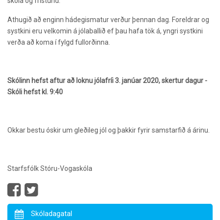
skóla og frístund.
Athugið að enginn hádegismatur verður þennan dag. Foreldrar og
systkini eru velkomin á jólaballið ef þau hafa tök á, yngri systkini
verða að koma í fylgd fullorðinna.
Skólinn hefst aftur að loknu jólafríi 3. janúar 2020, skertur dagur -
Skóli hefst kl. 9:40
Okkar bestu óskir um gleðileg jól og þakkir fyrir samstarfið á árinu.
Starfsfólk Stóru-Vogaskóla
Skóladagatal