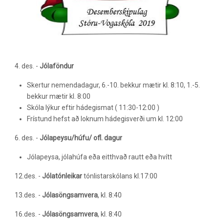
4. des. -
Jólaföndur
Skertur nemendadagur, 6.-10. bekkur mætir kl. 8:10, 1.-5.
bekkur mætir kl. 8:00
Skóla lýkur eftir hádegismat ( 11:30-12:00 )
Frístund hefst að loknum hádegisverði um kl. 12:00
6. des. -
Jólapeysu/húfu/ ofl. dagur
Jólapeysa, jólahúfa eða eitthvað rautt eða hvítt
12.des. -
Jólatónleikar
tónlistarskólans kl.17:00
13.des. -
Jólasöngsamvera
, kl. 8:40
16.des. -
Jólasöngsamvera
, kl. 8:40