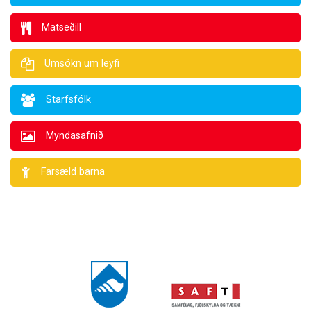
Matseðill
Umsókn um leyfi
Starfsfólk
Myndasafnið
Farsæld barna