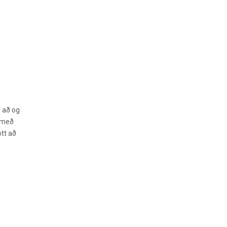
l að og
a með
ott að