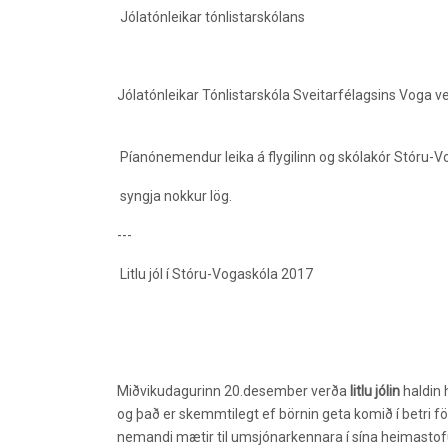
Jólatónleikar tónlistarskólans
Jólatónleikar Tónlistarskóla Sveitarfélagsins Voga v
Píanónemendur leika á flygilinn og skólakór Stóru-
syngja nokkur lög.
---
Litlu jól í Stóru-Vogaskóla 2017
Miðvikudagurinn 20.desember verða
litlu jólin
haldin 
og það er skemmtilegt ef börnin geta komið í betr
nemandi mætir til umsjónarkennara í sína heimasto