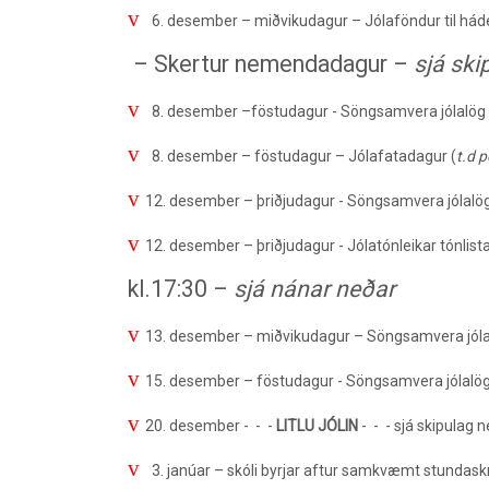
v
6. desember – miðvikudagur –
Jólaföndur
til hád
– Skertur nemendadagur –
sjá ski
v
8. desember –föstudagur - Söngsamvera jólalög k
v
8. desember – föstudagur – Jólafatadagur (
t.d 
v
12. desember – þriðjudagur - Söngsamvera jólalög 
v
12. desember – þriðjudagur -
Jólatónleikar
tónlist
kl.17:30 –
sjá nánar neðar
v
13. desember – miðvikudagur – Söngsamvera jólal
v
15. desember – föstudagur - Söngsamvera jólalög 
v
20. desember - - -
LITLU JÓLIN
- - - sjá skipulag 
v
3. janúar – skóli byrjar aftur samkvæmt stundask