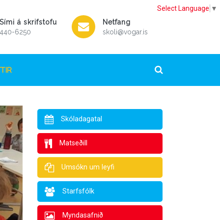
Select Language
▼
Sími á skrifstofu
Netfang
440-6250
skoli@vogar.is
TIR
Skóladagatal
Matseðill
Umsókn um leyfi
Starfsfólk
Myndasafnið