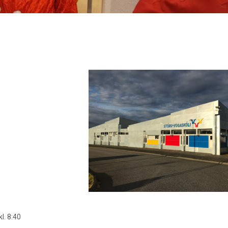
g
l. 8:40