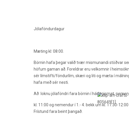
Jólaföndurdagur
Mæting kl: 08:00.
Börnin hafa þegar valið tvær mismunandi stöðvar sem þ
höfum gaman að. Foreldrar eru velkomnir í heimsókn
sér límstifti/föndurlím, skæri og liti og mæta í málni
hafa með sér nesti.
Að loknu jólaföndri fara börnin í hádegismat, nemen
kl. 11:00 og nemendur í 1.- 4. bekk um kl. 11:30-12
Frístund fara beint þangað.