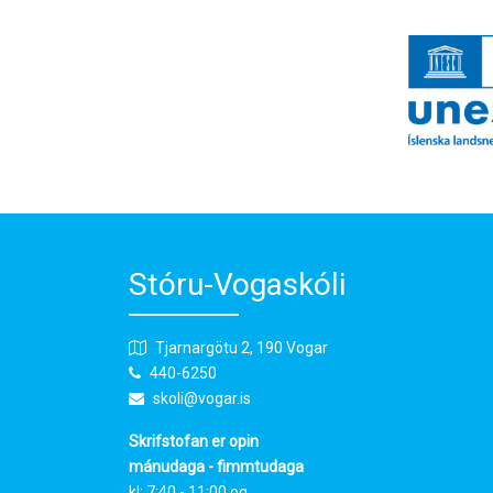
Stóru-Vogaskóli
Tjarnargötu 2, 190 Vogar
440-6250
skoli@vogar.is
Skrifstofan er opin
mánudaga - fimmtudaga
kl: 7:40 - 11:00 og