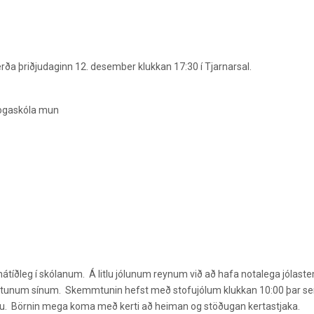
erða þriðjudaginn 12. desember klukkan 17:30 í Tjarnarsal.
Vogaskóla mun
hátíðleg í skólanum. Á litlu jólunum reynum við að hafa notalega jólas
i fötunum sínum. Skemmtunin hefst með stofujólum klukkan 10:00 þar s
fu. Börnin mega koma með kerti að heiman og stöðugan kertastjaka.