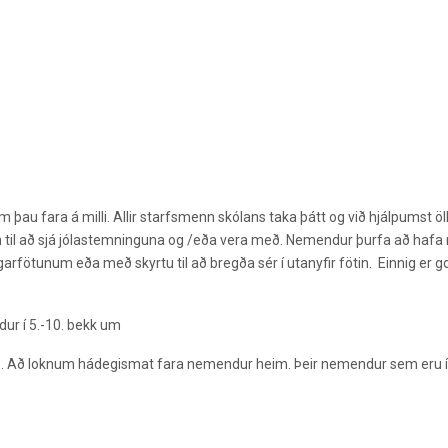
au fara á milli. Allir starfsmenn skólans taka þátt og við hjálpumst öl
 til að sjá jólastemninguna og /eða vera með. Nemendur þurfa að haf
ngarfötunum eða með skyrtu til að bregða sér í utanyfir fötin.
Einnig er g
dur í 5.-10. bekk um
:00 . Að loknum hádegismat fara nemendur heim. Þeir nemendur sem eru í