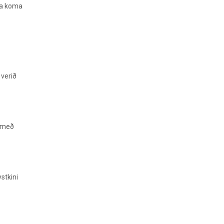
ga koma
 verið
r með
stkini