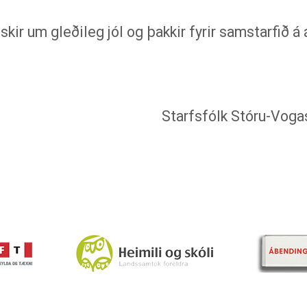
kir um gleðileg jól og þakkir fyrir samstarfið á 
Starfsfólk Stóru-Vogask