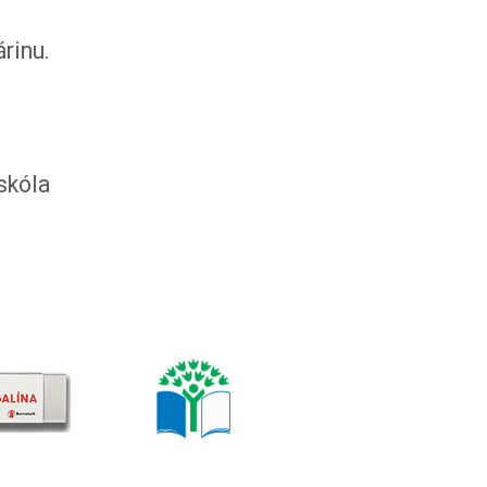
árinu.
óla