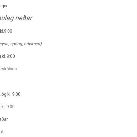
egis
pulag neðar
l.9:00
peysa, spöng, hálsmen)
kl. 9:00
arskólans
ög kl. 9:00
kl. 9:00
neðar
rá