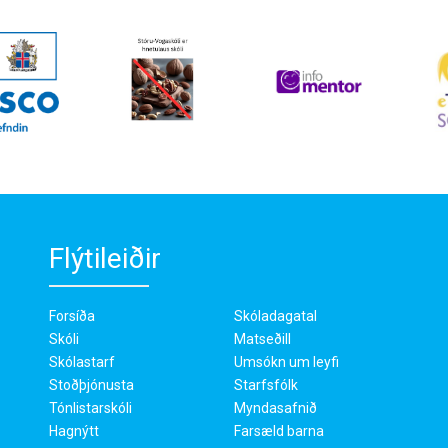
Flýtileiðir
Forsíða
Skóladagatal
Skóli
Matseðill
Skólastarf
Umsókn um leyfi
Stoðþjónusta
Starfsfólk
Tónlistarskóli
Myndasafnið
Hagnýtt
Farsæld barna