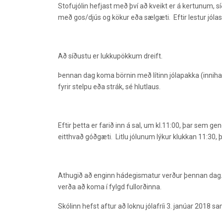
Stofujólin hefjast með því að kveikt er á kertunum
með gos/djús og kökur eða sælgæti. Eftir lestur jólas
Að síðustu er lukkupökkum dreift.
Þennan dag koma börnin með lítinn jólapakka (innihal
fyrir stelpu eða strák, sé hlutlaus.
Eftir þetta er farið inn á sal, um kl.11:00, þar sem g
eitthvað góðgæti. Litlu jólunum lýkur klukkan 11:30, þá
Athugið að enginn hádegismatur verður þennan dag. For
verða að koma í fylgd fullorðinna.
Skólinn hefst aftur að loknu jólafríi 3. janúar 2018