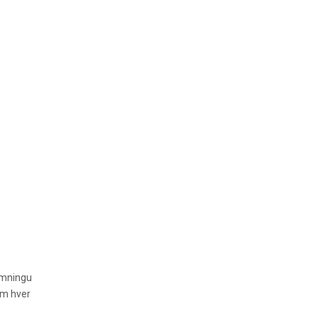
temningu
em hver