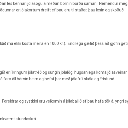
, síðan les kennari jólasögu á meðan börnin borða saman. Nemendur me
ögunnar er jólakortum dreift ef þau eru til staðar, þau lesin og skoðuð.
dið má ekki kosta meira en 1000 kr.). Endilega gætið þess að gjöfin geti
engið er í kringum jólatréð og sungin jólalög, hugsanlega koma jólasveina
 fara öll börnin heim og hefst þar með jólafrí í skóla og Frístund.
eldrar og systkini eru velkomin á jólaballið ef þau hafa tök á, yngri sy
 samkvæmt stundaskrá.