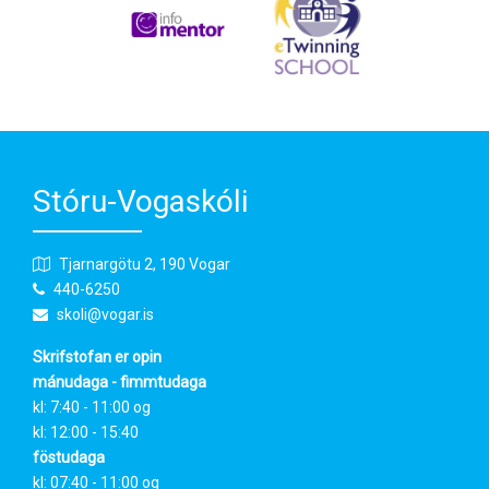
Stóru-Vogaskóli
Tjarnargötu 2, 190 Vogar
440-6250
skoli@vogar.is
Skrifstofan er opin
mánudaga - fimmtudaga
kl: 7:40 - 11:00 og
kl: 12:00 - 15:40
föstudaga
kl: 07:40 - 11:00 og