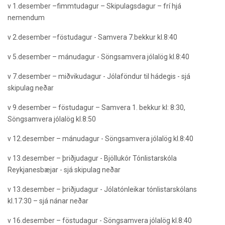
v
1.desember –fimmtudagur –
Skipulagsdagur
– frí hjá
nemendum
v
2.desember –föstudagur - Samvera 7.bekkur kl.8:40
v
5.desember – mánudagur - Söngsamvera jólalög kl.8:40
v
7.desember – miðvikudagur
-
Jólaföndur
til hádegis - sjá
skipulag neðar
v
9.desember – föstudagur – Samvera 1. bekkur kl: 8:30,
Söngsamvera jólalög kl.8:50
v
12.desember – mánudagur - Söngsamvera jólalög kl.8:40
v
13.desember – þriðjudagur -
Bjöllukór
Tónlistarskóla
Reykjanesbæjar - sjá skipulag neðar
v
13.desember – þriðjudagur -
Jólatónleikar
tónlistarskólans
kl.17:30 – sjá nánar neðar
v
16.desember – föstudagur - Söngsamvera jólalög kl.8:40