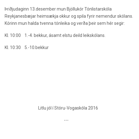
Þriðjudaginn 13.desember
mun Bjöllukór Tónlistarskóla
Reykjanesbæjar heimsækja okkur og spila fyrir nemendur skólans.
Kórinn mun halda tvenna tónleika og verða þeir sem hér segir:
Kl. 10:00
1.-4. bekkur, ásamt elstu deild leikskólans.
Kl. 10:30
5.-10.bekkur
Litlu jól í Stóru-Vogaskóla 2016
---