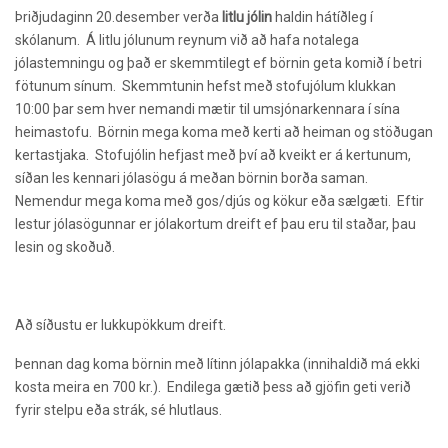
Þriðjudaginn 20.desember verða
litlu jólin
haldin hátíðleg í
skólanum.
Á litlu jólunum reynum við að hafa notalega
jólastemningu og það er skemmtilegt ef börnin geta komið í betri
fötunum sínum.
Skemmtunin hefst með stofujólum klukkan
10:00 þar sem hver nemandi mætir til umsjónarkennara í sína
heimastofu.
Börnin mega koma með kerti að heiman og stöðugan
kertastjaka.
Stofujólin hefjast með því að kveikt er á kertunum,
síðan les kennari jólasögu á meðan börnin borða saman.
Nemendur mega koma með gos/djús og kökur eða sælgæti.
Eftir
lestur jólasögunnar er jólakortum dreift ef þau eru til staðar, þau
lesin og skoðuð.
Að síðustu er lukkupökkum dreift.
Þennan dag koma börnin með lítinn jólapakka (innihaldið má ekki
kosta meira en 700 kr.).
Endilega gætið þess að gjöfin geti verið
fyrir stelpu eða strák, sé hlutlaus.