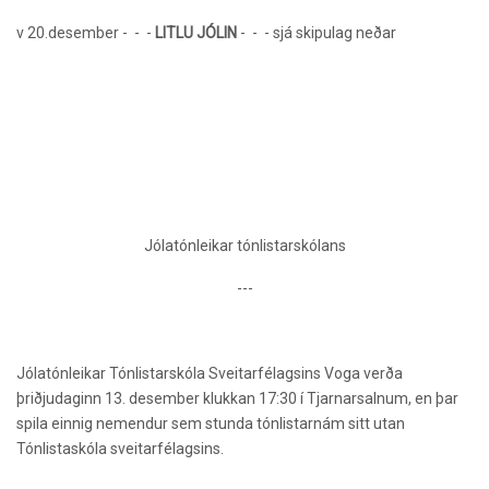
v
20.desember -
-
-
LITLU JÓLIN
-
-
- sjá skipulag neðar
Jólatónleikar tónlistarskólans
---
Jólatónleikar Tónlistarskóla Sveitarfélagsins Voga verða
þriðjudaginn 13. desember klukkan 17:30 í Tjarnarsalnum, en þar
spila einnig nemendur sem stunda tónlistarnám sitt utan
Tónlistaskóla sveitarfélagsins.