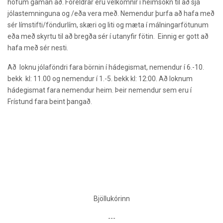
höfum gaman að. Foreldrar eru velkomnir í heimsókn til að sjá
jólastemninguna og /eða vera með. Nemendur þurfa að hafa með
sér límstifti/föndurlím, skæri og liti og mæta í málningarfötunum
eða með skyrtu til að bregða sér í utanyfir fötin.
Einnig er gott að
hafa með sér nesti.
Að
loknu jólaföndri fara börnin í hádegismat, nemendur í 6.-10.
bekk
kl: 11.00 og nemendur í 1.-5. bekk kl: 12:00. Að loknum
hádegismat fara nemendur heim. Þeir nemendur sem eru í
Frístund fara beint þangað.
Bjöllukórinn
---