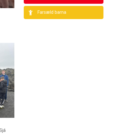
Farsæld barna
Sjá