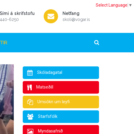
Select Language
▼
Sími á skrifstofu
Netfang
440-6250
skoli@vogar.is
TIR
Skóladagatal
Matseðill
Umsókn um leyfi
Starfsfólk
Myndasafnið