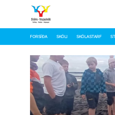
FORSÍÐA
SKÓLI
SKÓLASTARF
S