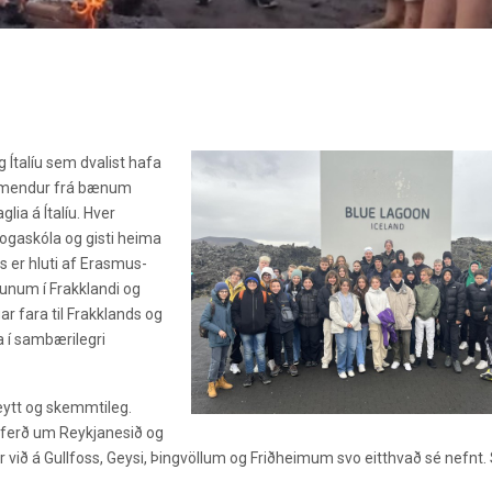
 Ítalíu sem dvalist hafa
nemendur frá bænum
ia á Ítalíu. Hver
ogaskóla og gisti heima
 er hluti af Erasmus-
junum í Frakklandi og
ngar fara til Frakklands og
a í sambærilegri
eytt og skemmtileg.
í ferð um Reykjanesið og
við á Gullfoss, Geysi, Þingvöllum og Friðheimum svo eitthvað sé nefnt. 