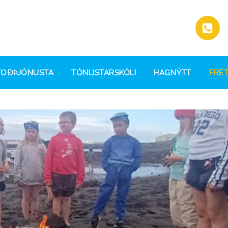
TOÐÞJÓNUSTA
TÓNLISTARSKÓLI
HAGNÝTT
FRÉT