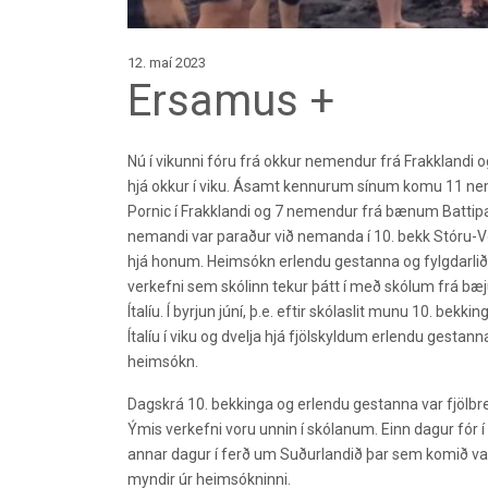
12. maí 2023
Ersamus +
Nú í vikunni fóru frá okkur nemendur frá Frakklandi og
hjá okkur í viku. Ásamt kennurum sínum komu 11 
Pornic í Frakklandi og 7 nemendur frá bænum Battipagl
nemandi var paraður við nemanda í 10. bekk Stóru-V
hjá honum. Heimsókn erlendu gestanna og fylgdarliðs
verkefni sem skólinn tekur þátt í með skólum frá bæ
Ítalíu. Í byrjun júní, þ.e. eftir skólaslit munu 10. bekki
Ítalíu í viku og dvelja hjá fjölskyldum erlendu gestann
heimsókn.
Dagskrá 10. bekkinga og erlendu gestanna var fjölbr
Ýmis verkefni voru unnin í skólanum. Einn dagur fór 
annar dagur í ferð um Suðurlandið þar sem komið var 
myndir úr heimsókninni.