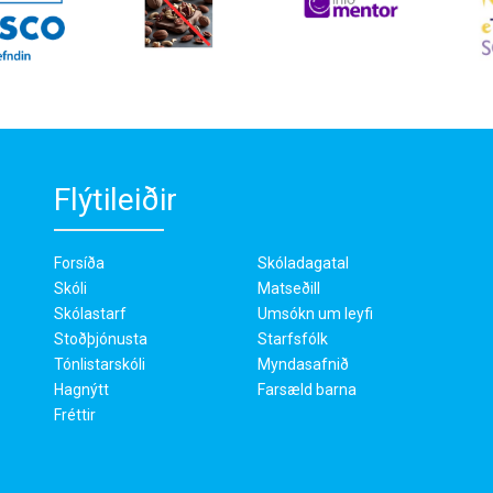
Flýtileiðir
Forsíða
Skóladagatal
Skóli
Matseðill
Skólastarf
Umsókn um leyfi
Stoðþjónusta
Starfsfólk
Tónlistarskóli
Myndasafnið
Hagnýtt
Farsæld barna
Fréttir