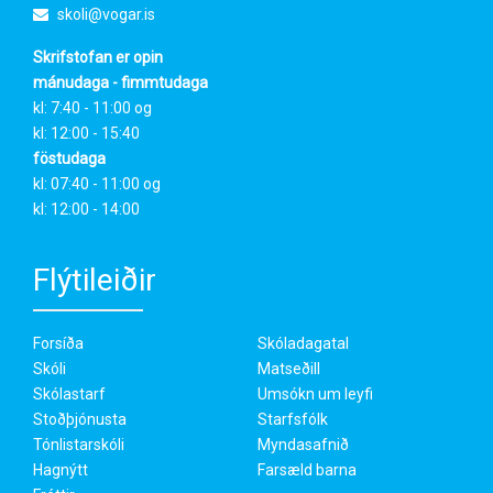
skoli@vogar.is
Skrifstofan er opin
mánudaga - fimmtudaga
kl: 7:40 - 11:00 og
kl: 12:00 - 15:40
föstudaga
kl: 07:40 - 11:00 og
kl: 12:00 - 14:00
Flýtileiðir
Forsíða
Skóladagatal
Skóli
Matseðill
Skólastarf
Umsókn um leyfi
Stoðþjónusta
Starfsfólk
Tónlistarskóli
Myndasafnið
Hagnýtt
Farsæld barna