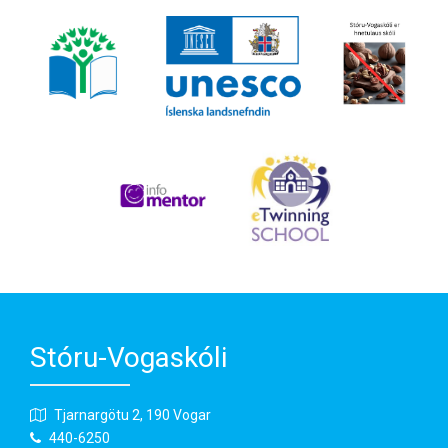
Stóru-Vogaskóli
Tjarnargötu 2, 190 Vogar
440-6250