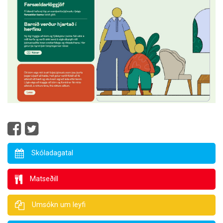
Skóladagatal
Matseðill
Umsókn um leyfi