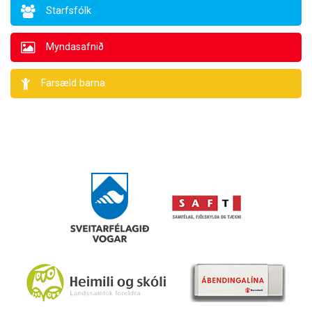
Starfsfólk
Myndasafnið
Farsæld barna