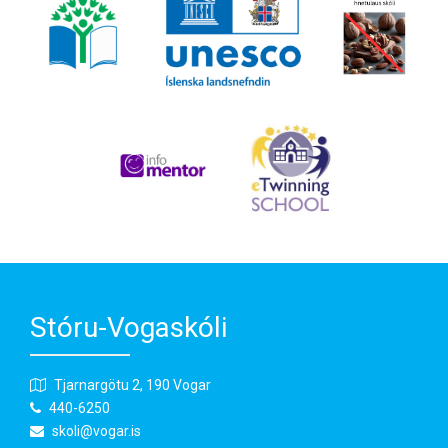
Stóru-Vogaskóli
Tjarnargötu 2, 190 Vogar
440-6250
skoli@vogar.is