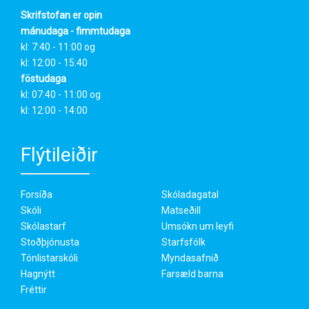
Skrifstofan er opin
mánudaga - fimmtudaga
kl: 7:40 - 11:00 og
kl: 12:00 - 15:40
föstudaga
kl: 07:40 - 11:00 og
kl: 12:00 - 14:00
Flýtileiðir
Forsíða
Skóladagatal
Skóli
Matseðill
Skólastarf
Umsókn um leyfi
Stoðþjónusta
Starfsfólk
Tónlistarskóli
Myndasafnið
Hagnýtt
Farsæld barna
Fréttir