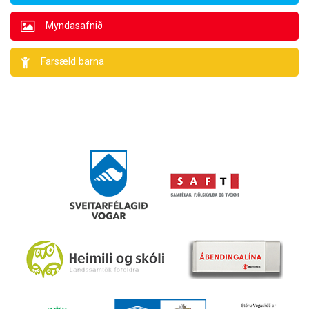
Myndasafnið
Farsæld barna