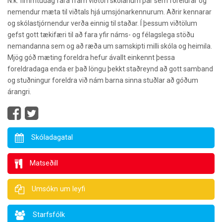
N.k. fimmtudag fara fram viðtöl í skólanum þar sem foreldrar og
nemendur mæta til viðtals hjá umsjónarkennurum. Aðrir kennarar
og skólastjórnendur verða einnig til staðar. Í þessum viðtölum
gefst gott tækifæri til að fara yfir náms- og félagslega stöðu
nemandanna sem og að ræða um samskipti milli skóla og heimila.
Mjög góð mæting foreldra hefur ávallt einkennt þessa
foreldradaga enda er það löngu þekkt staðreynd að gott samband
og stuðningur foreldra við nám barna sinna stuðlar að góðum
árangri.
Skóladagatal
Matseðill
Umsókn um leyfi
Starfsfólk