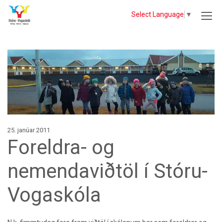
Select Language
▼
25. janúar 2011
Foreldra- og
nemendaviðtöl í Stóru-
Vogaskóla