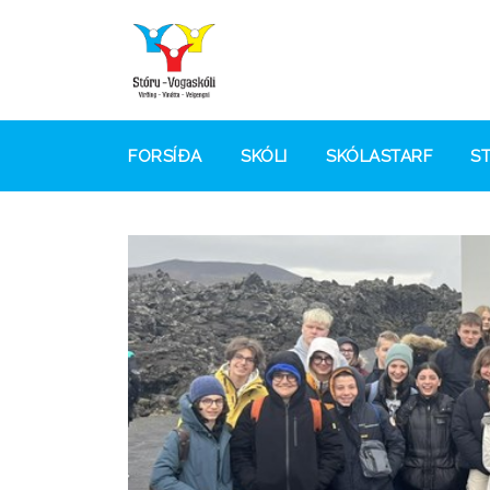
FORSÍÐA
SKÓLI
SKÓLASTARF
S