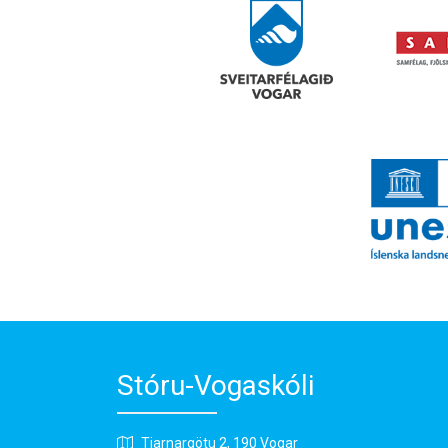
Stóru-Vogaskóli
Tjarnargötu 2, 190 Vogar