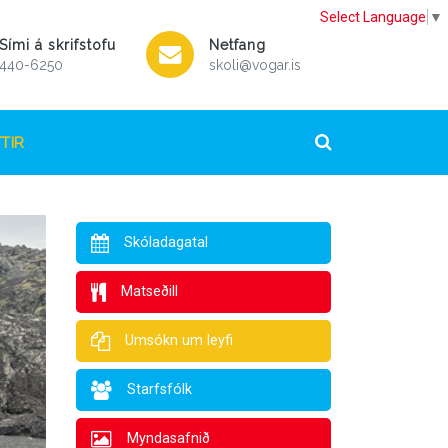
Select Language
▼
Sími á skrifstofu
Netfang
440-6250
skoli@vogar.is
TIR
Skóladagatal
Matseðill
Umsókn um leyfi
Starfsfólk
Myndasafnið