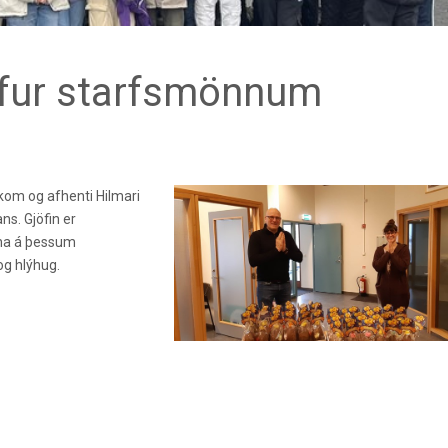
efur starfsmönnum
kom og afhenti Hilmari
s. Gjöfin er
ina á þessum
og hlýhug.