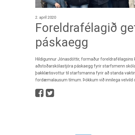
2. apríl 2020
Foreldrafélagið g
páskaegg
Hildigunnur Jónasdóttir, formaður foreldrafélagsins 
aðstoðarskólastjóra páskaegg fyrir starfsmenn skólan
þakklætisvottur til starfsmanna fyrir að standa vakt
fordæmalausum tímum. Þökkum við innilega velvild 