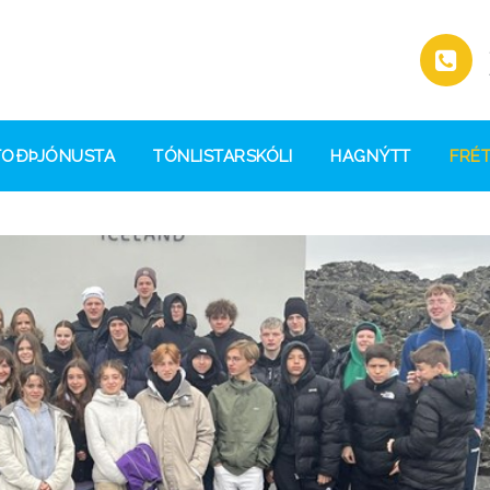
TOÐÞJÓNUSTA
TÓNLISTARSKÓLI
HAGNÝTT
FRÉT