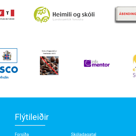
Flýtileiðir
Forsíða
Skóladagatal