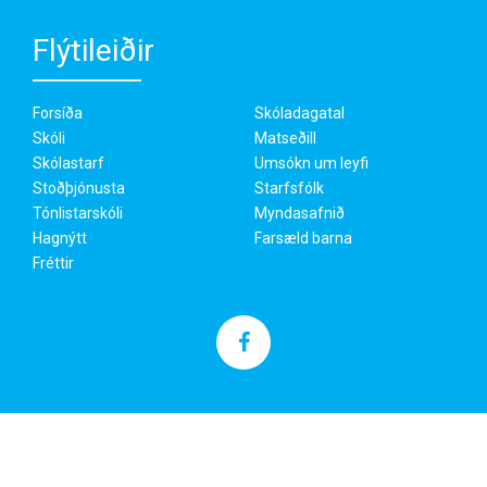
Flýtileiðir
Forsíða
Skóladagatal
Skóli
Matseðill
Skólastarf
Umsókn um leyfi
Stoðþjónusta
Starfsfólk
Tónlistarskóli
Myndasafnið
Hagnýtt
Farsæld barna
Fréttir