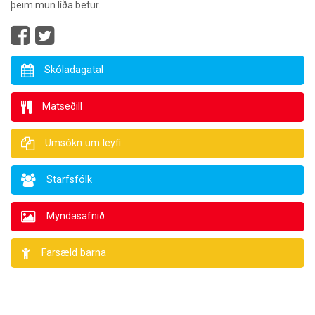
þeim mun líða betur.
Skóladagatal
Matseðill
Umsókn um leyfi
Starfsfólk
Myndasafnið
Farsæld barna