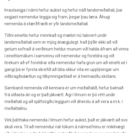
Þrautseigja í námi hefur aukist og hefur náð landsmeðaltali, þar
segjast nemendur leggja sig fram, þegar þau læra. Áhugi
nemenda á stærðfræði er yfir landsmeðaltali.
Tíðni eineltis hefur minnkað og mælist nú talsvert undir
landsmeðaltali sem er mjög ánægjulegt. Það þýðir ekki að við
getum sofnað á verðinum heldur munum við halda áfram að vinna
í eineltismálum í samvinnu við nemendur og foreldra og við
ítrekum að ef foreldrar eða nemendur hafa grun um að einelti sé í
gangi þá er fyrsta skrefið að láta okkur vita en upplýsingar um
viðbragðsáætlun og tilkynningarblað er á heimasíðu skólans.
Samband nemenda við kennara er um meðaltalið, hefur batnað
frá síðasta ári og er það jákvætt. Agi í tímum er þó rétt undir
meðaltali og að sjálfsögðu leggjum við áherslu á að vera a.m.k. í
meðaltalinu.
Virk þátttaka nemenda í tímum hefur aukist, það er jákvætt að svo
skuli vera. Til að nemendur nái tökum á námsefninu er mikilvægt