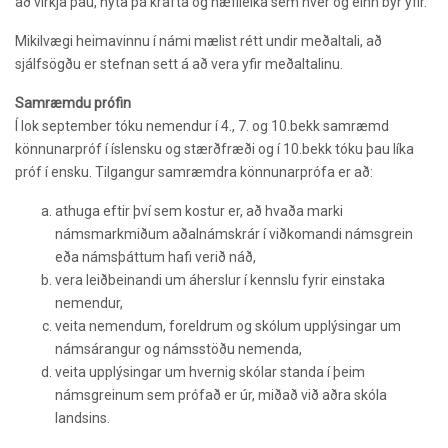
að virkja þau, nýta þá krafta og hæfileika sem hver og einn býr yfir.
Mikilvægi heimavinnu í námi mælist rétt undir meðaltali, að
sjálfsögðu er stefnan sett á að vera yfir meðaltalinu.
Samræmdu prófin
Í lok september tóku nemendur í 4., 7. og 10.bekk samræmd
könnunarpróf í íslensku og stærðfræði og í 10.bekk tóku þau líka
próf í ensku.
Tilgangur samræmdra könnunarprófa er að:
athuga eftir því sem kostur er, að hvaða marki
námsmarkmiðum aðalnámskrár í viðkomandi námsgrein
eða námsþáttum hafi verið náð,
vera leiðbeinandi um áherslur í kennslu fyrir einstaka
nemendur,
veita nemendum, foreldrum og skólum upplýsingar um
námsárangur og náms­stöðu nemenda,
veita upplýsingar um hvernig skólar standa í þeim
námsgreinum sem prófað er úr, miðað við aðra skóla
landsins.