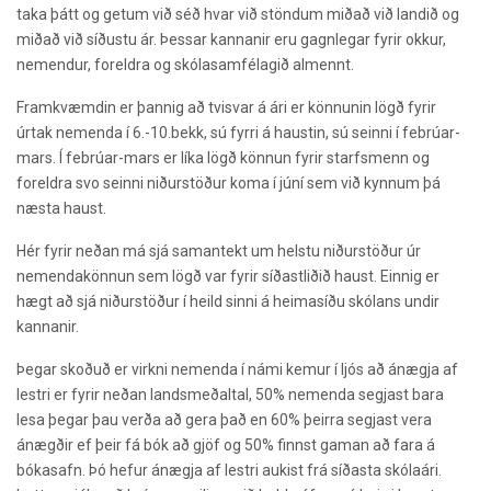
taka þátt og getum við séð hvar við stöndum miðað við landið og
miðað við síðustu ár. Þessar kannanir eru gagnlegar fyrir okkur,
nemendur, foreldra og skólasamfélagið almennt.
Framkvæmdin er þannig að tvisvar á ári er könnunin lögð fyrir
úrtak nemenda í 6.-10.bekk, sú fyrri á haustin, sú seinni í febrúar-
mars. Í febrúar-mars er líka lögð könnun fyrir starfsmenn og
foreldra svo seinni niðurstöður koma í júní sem við kynnum þá
næsta haust.
Hér fyrir neðan má sjá samantekt um helstu niðurstöður úr
nemendakönnun sem lögð var fyrir síðastliðið haust. Einnig er
hægt að sjá niðurstöður í heild sinni á heimasíðu skólans undir
kannanir.
Þegar skoðuð er virkni nemenda í námi kemur í ljós að ánægja af
lestri er fyrir neðan landsmeðaltal, 50% nemenda segjast bara
lesa þegar þau verða að gera það en 60% þeirra segjast vera
ánægðir ef þeir fá bók að gjöf og 50% finnst gaman að fara á
bókasafn. Þó hefur ánægja af lestri aukist frá síðasta skólaári.