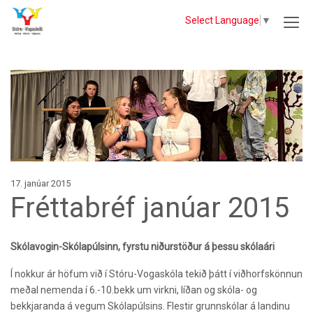
Select Language
▼
17. janúar 2015
Fréttabréf janúar 2015
Skólavogin-Skólapúlsinn, fyrstu niðurstöður á þessu skólaári
Í nokkur ár höfum við í Stóru-Vogaskóla tekið þátt í viðhorfskönnun
meðal nemenda í 6.-10.bekk um virkni, líðan og skóla- og
bekkjaranda á vegum Skólapúlsins. Flestir grunnskólar á landinu