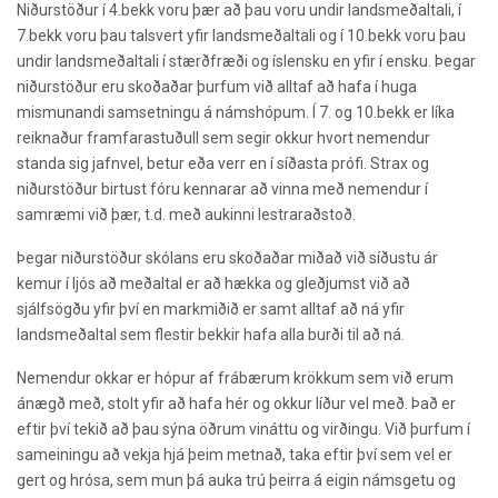
Niðurstöður í 4.bekk voru þær að þau voru undir landsmeðaltali, í
7.bekk voru þau talsvert yfir landsmeðaltali og í 10.bekk voru þau
undir landsmeðaltali í stærðfræði og íslensku en yfir í ensku. Þegar
niðurstöður eru skoðaðar þurfum við alltaf að hafa í huga
mismunandi samsetningu á námshópum. Í 7. og 10.bekk er líka
reiknaður framfarastuðull sem segir okkur hvort nemendur
standa sig jafnvel, betur eða verr en í síðasta prófi. Strax og
niðurstöður birtust fóru kennarar að vinna með nemendur í
samræmi við þær, t.d. með aukinni lestraraðstoð.
Þegar niðurstöður skólans eru skoðaðar miðað við síðustu ár
kemur í ljós að meðaltal er að hækka og gleðjumst við að
sjálfsögðu yfir því en markmiðið er samt alltaf að ná yfir
landsmeðaltal sem flestir bekkir hafa alla burði til að ná.
Nemendur okkar er hópur af frábærum krökkum sem við erum
ánægð með, stolt yfir að hafa hér og okkur líður vel með. Það er
eftir því tekið að þau sýna öðrum vináttu og virðingu. Við þurfum í
sameiningu að vekja hjá þeim metnað, taka eftir því sem vel er
gert og hrósa, sem mun þá auka trú þeirra á eigin námsgetu og