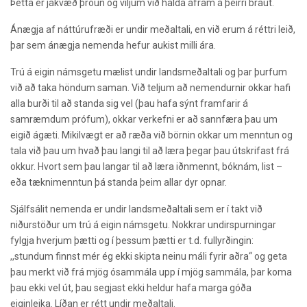
Þetta er jákvæð þróun og viljum við halda áfram á þeirri braut.
Ánægja af náttúrufræði er undir meðaltali, en við erum á réttri leið,
þar sem ánægja nemenda hefur aukist milli ára.
Trú á eigin námsgetu mælist undir landsmeðaltali og þar þurfum
við að taka höndum saman. Við teljum að nemendurnir okkar hafi
alla burði til að standa sig vel (þau hafa sýnt framfarir á
samræmdum prófum), okkar verkefni er að sannfæra þau um
eigið ágæti. Mikilvægt er að ræða við börnin okkar um menntun og
tala við þau um hvað þau langi til að læra þegar þau útskrifast frá
okkur. Hvort sem þau langar til að læra iðnmennt, bóknám, list –
eða tæknimenntun þá standa þeim allar dyr opnar.
Sjálfsálit nemenda er undir landsmeðaltali sem er í takt við
niðurstöður um trú á eigin námsgetu. Nokkrar undirspurningar
fylgja hverjum þætti og í þessum þætti er t.d. fullyrðingin:
,,stundum finnst mér ég ekki skipta neinu máli fyrir aðra“ og geta
þau merkt við frá mjög ósammála upp í mjög sammála, þar koma
þau ekki vel út, þau segjast ekki heldur hafa marga góða
eiginleika. Líðan er rétt undir meðaltali.