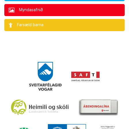
Myndasafnið
Farsæld barna