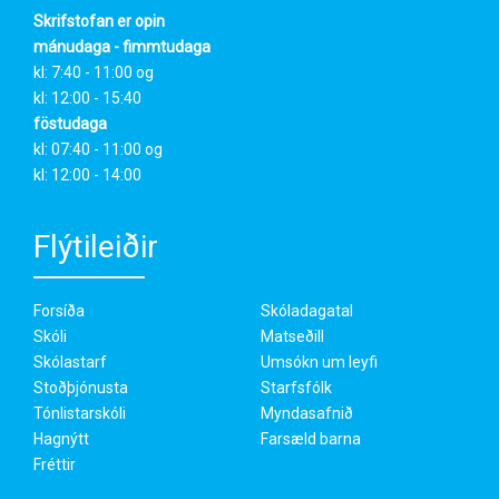
Skrifstofan er opin
mánudaga - fimmtudaga
kl: 7:40 - 11:00 og
kl: 12:00 - 15:40
föstudaga
kl: 07:40 - 11:00 og
kl: 12:00 - 14:00
Flýtileiðir
Forsíða
Skóladagatal
Skóli
Matseðill
Skólastarf
Umsókn um leyfi
Stoðþjónusta
Starfsfólk
Tónlistarskóli
Myndasafnið
Hagnýtt
Farsæld barna
Fréttir