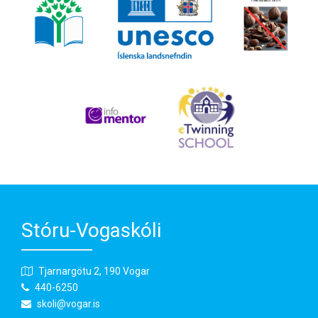
Stóru-Vogaskóli
Tjarnargötu 2, 190 Vogar
440-6250
skoli@vogar.is