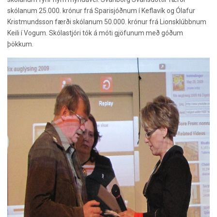
skólanum 25.000. krónur frá Sparisjóðnum í Keflavík og Ólafur
Kristmundsson færði skólanum 50.000. krónur frá Lionsklúbbnum
Keili í Vogum. Skólastjóri tók á móti gjöfunum með góðum
þökkum.