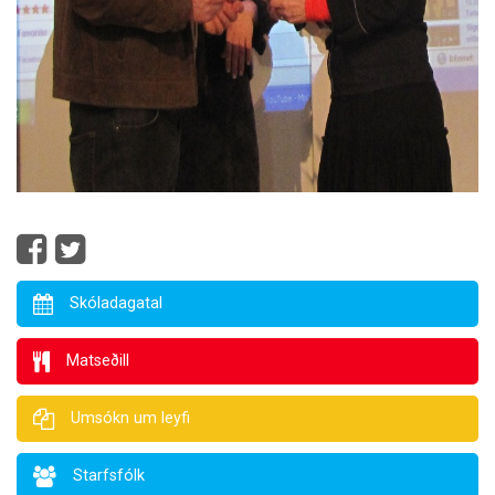
Skóladagatal
Matseðill
Umsókn um leyfi
Starfsfólk