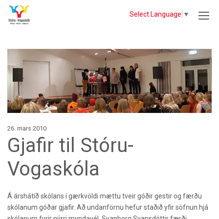
Select Language
▼
26. mars 2010
Gjafir til Stóru-
Vogaskóla
Á árshátíð skólans í gærkvöldi mættu tveir góðir gestir og færðu
skólanum góðar gjafir. Að undanförnu hefur staðið yfir söfnun hjá
skólanum fyrir nýrri myndavél. Svanborg Svansdóttir færði