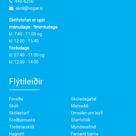
440-6250
skoli@vogar.is
Skrifstofan er opin
mánudaga - fimmtudaga
kl: 7:40 - 11:00 og
kl: 12:00 - 15:40
föstudaga
kl: 07:40 - 11:00 og
kl: 12:00 - 14:00
Flýtileiðir
Forsíða
Skóladagatal
Skóli
Matseðill
Skólastarf
Umsókn um leyfi
Stoðþjónusta
Starfsfólk
Tónlistarskóli
Myndasafnið
Hagnýtt
Farsæld barna