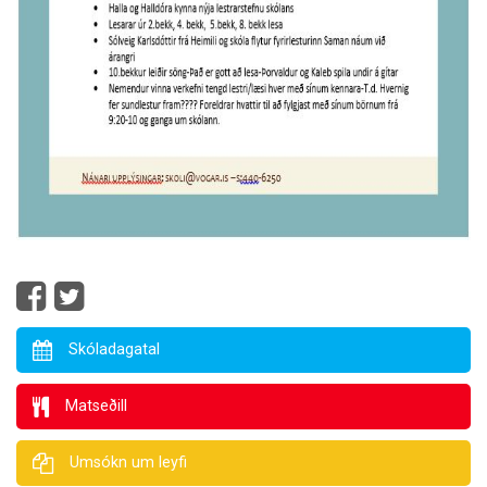
Skóladagatal
Matseðill
Umsókn um leyfi