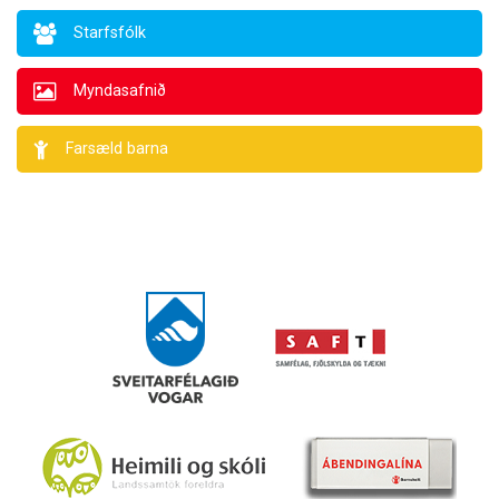
Starfsfólk
Myndasafnið
Farsæld barna