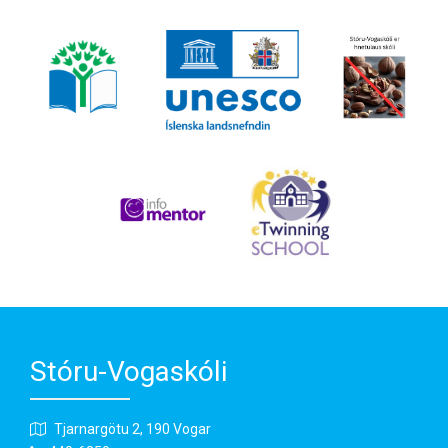
Stóru-Vogaskóli
Tjarnargötu 2, 190 Vogar