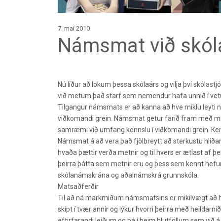
7. maí 2010
Námsmat við skóla
Nú líður að lokum þessa skólaárs og vilja því skólas
við metum það starf sem nemendur hafa unnið í vetu
Tilgangur námsmats er að kanna að hve miklu leyti 
viðkomandi grein. Námsmat getur farið fram með mis
samræmi við umfang kennslu í viðkomandi grein. Ke
Námsmat á að vera það fjölbreytt að sterkustu hliðar
hvaða þættir verða metnir og til hvers er ætlast af þe
þeirra þátta sem metnir eru og þess sem kennt hefur 
skólanámskrána og aðalnámskrá grunnskóla.
Matsaðferðir
Til að ná markmiðum námsmatsins er mikilvægt að ha
skipt í tvær annir og lýkur hvorri þeirra með heild
eftirfarandi leiðum og þá í þeim hlutföllum sem við á 