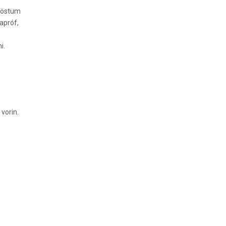
 föstum
apróf,
i.
vorin.