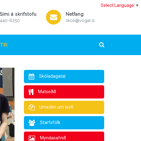
Select Language
▼
Sími á skrifstofu
Netfang
440-6250
skoli@vogar.is
TIR
Skóladagatal
Matseðill
Umsókn um leyfi
Starfsfólk
Myndasafnið