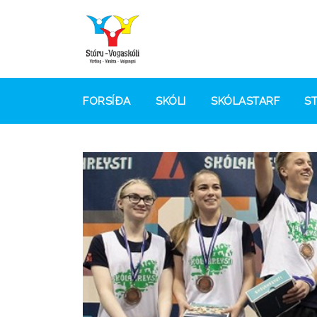
FORSÍÐA
SKÓLI
SKÓLASTARF
S