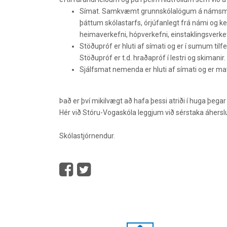
Símat. Samkvæmt grunnskólalögum á námsmat e
þáttum skólastarfs, órjúfanlegt frá námi og ke
heimaverkefni, hópverkefni, einstaklingsverke
Stöðupróf er hluti af símati og er í sumum tilfe
Stöðupróf er t.d. hraðapróf í lestri og skimanir.
Sjálfsmat nemenda er hluti af símati og er m
Það er því mikilvægt að hafa þessi atriði í huga þe
Hér við Stóru-Vogaskóla leggjum við sérstaka áherslu
Skólastjórnendur.