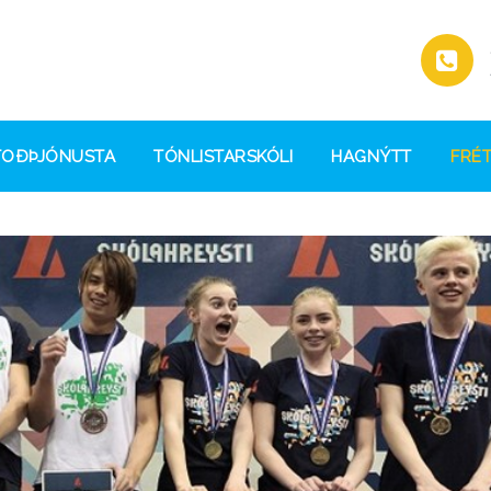
TOÐÞJÓNUSTA
TÓNLISTARSKÓLI
HAGNÝTT
FRÉT