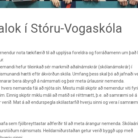
lok í Stóru-Vogaskóla
tjórnendur nota tækifærið til að upplýsa foreldra og forráðamenn um það
r.
nemandi hefur tileinkað sér markmið aðalnámskrár (skólanámskrár) í
munandi hætti eftir ákvörðun skóla. Umfang þess skal þó að jafnaði ve
nnarar bera ábyrgð á námsmati og þeir meta úrlausnir nemenda.
 hvers nemanda fái að njóta sín. Mestu máli skiptir að nemendur viti fyr
im. Einnig skiptir miklu máli að matið sé réttmætt, þ.e. að samræmi sé á 
verið. Mat á að endurspegla skólastarfið hverju sinni og vera í samræmi
fa sem fjölbreyttastar aðferðir til að meta árangur nemenda. Skólaári
arniðurstöðum námsmats. Heildarniðurstaðan getur verið byggð upp með
hverju sinni: