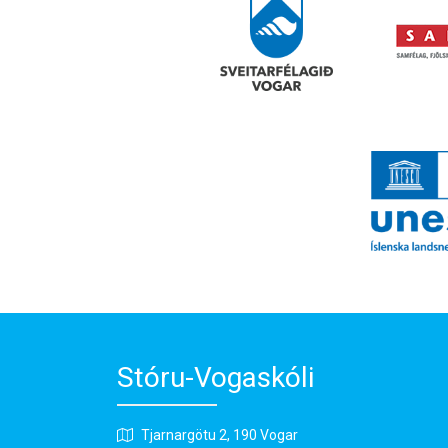
Stóru-Vogaskóli
Tjarnargötu 2, 190 Vogar