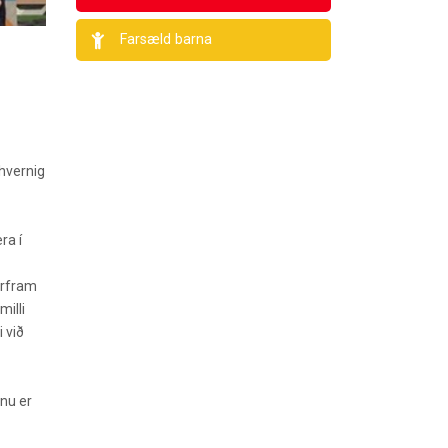
Farsæld barna
 hvernig
ra í
irfram
milli
 við
nu er