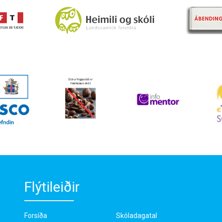
Flýtileiðir
Forsíða
Skóladagatal