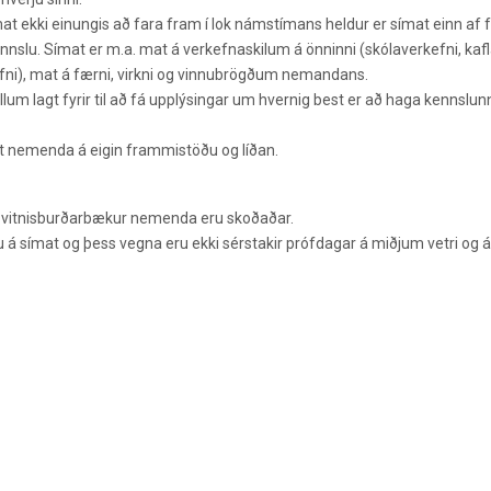
kki einungis að fara fram í lok námstímans heldur er símat einn af
nnslu. Símat er m.a. mat á verkefnaskilum á önninni (skólaverkefni, kafl
fni), mat á færni, virkni og vinnubrögðum nemandans.
llum lagt fyrir til að fá upplýsingar um hvernig best er að haga kennslunn
at nemenda á eigin frammistöðu og líðan.
gar vitnisburðarbækur nemenda eru skoðaðar.
 á símat og þess vegna eru ekki sérstakir prófdagar á miðjum vetri og á 