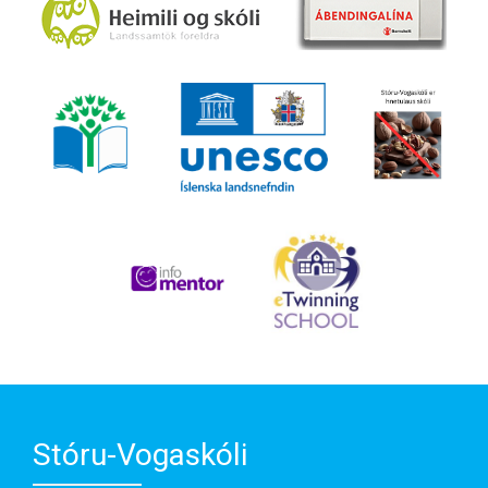
Stóru-Vogaskóli