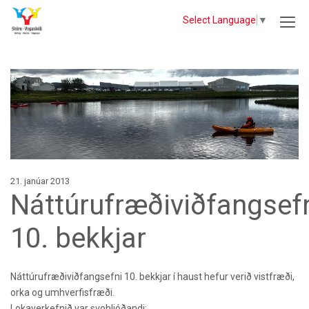
Select Language
▼
21. janúar 2013
Náttúrufræðiviðfangsef
10. bekkjar
Náttúrufræðiviðfangsefni 10. bekkjar í haust hefur verið vistfræði,
orka og umhverfisfræði.
Lokaverkefnið var svohljóðandi: