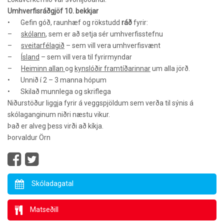
Umhverfisráðgjöf 10. bekkjar
•
Gefin góð, raunhæf og rökstudd
ráð
fyrir:
–
skólann
, sem er að setja sér umhverfisstefnu
–
sveitarfélagið
– sem vill vera umhverfisvænt
–
Ísland
– sem vill vera til fyrirmyndar
–
Heiminn allan
og
kynslóðir framtíðarinnar
um alla jörð.
•
Unnið í 2 – 3 manna hópum
•
Skilað munnlega og skriflega
Niðurstöður liggja fyrir á veggspjöldum sem verða til sýnis á
skólaganginum niðri næstu vikur.
Það er alveg þess virði að kíkja.
Þorvaldur Örn
Skóladagatal
Matseðill