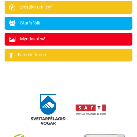
Umsókn um leyfi
Starfsfólk
Myndasafnið
Farsæld barna