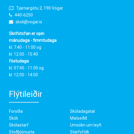
Tjarnargötu 2, 190 Vogar
440-6250
skoli@vogar.is
Skrifstofan er opin
mánudaga - fimmtudaga
kl: 7:40 - 11:00 og
kl: 12:00 - 15:40
föstudaga
kl: 07:40 - 11:00 og
kl: 12:00 - 14:00
Flýtileiðir
Forsíða
Skóladagatal
Skóli
Matseðill
Skólastarf
Umsókn um leyfi
Stoðþjónusta
Starfsfólk