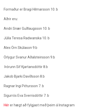
Formaður er Bragi Hilmarsson 10. b
Aðrir eru:
Andri Snær Guðlaugsson 10. b
Júlía Teresa Radwanska 10. b
Alex Örn Skúlason 9.b
Örlygur Svanur Aðalsteinsson 9.b
Þórunn Sif Kjartansdóttir 8.b
Jakob Bjarki Davíðsson 8.b
Ragnar Ingi Pétursson 7. b
Sigurrós Eva Sverrisdóttir 7. b
Hér
er hægt að fylgjast með þeim á Instagram