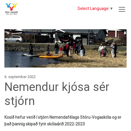
Select Language
▼
6. september 2022
Nemendur kjósa sér
stjórn
Kosið hefur verið í stjórn Nemendafélags Stóru-Vogaskóla og er
það þannig skipað fyrir skólaárið 2022-2023