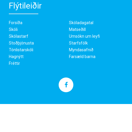
Flýtileiðir
Forsíða
Skóladagatal
Skóli
Matseðill
Skólastarf
Umsókn um leyfi
Stoðþjónusta
Starfsfólk
Tónlistarskóli
Myndasafnið
Hagnýtt
Farsæld barna
Fréttir