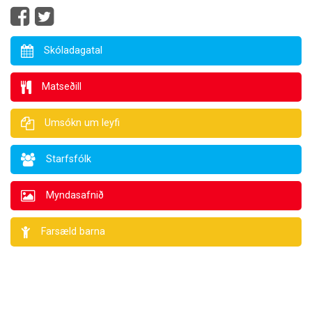
Skóladagatal
Matseðill
Umsókn um leyfi
Starfsfólk
Myndasafnið
Farsæld barna