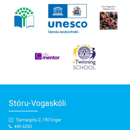
Stóru-Vogaskóli
Tjarnargötu 2, 190 Vogar
440-6250