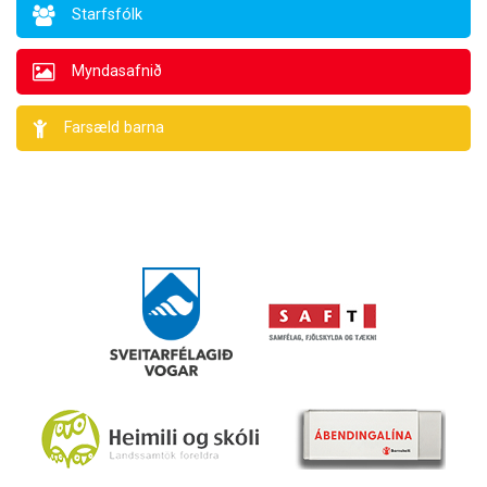
Starfsfólk
Myndasafnið
Farsæld barna