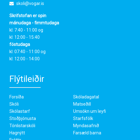
skoli@vogar.is
Skrifstofan er opin
mánudaga - fimmtudaga
kl: 7:40 - 11:00 og
kl: 12:00 - 15:40
föstudaga
kl: 07:40 - 11:00 og
kl: 12:00 - 14:00
Flýtileiðir
Forsíða
Skóladagatal
Skóli
Matseðill
Skólastarf
Umsókn um leyfi
Stoðþjónusta
Starfsfólk
Tónlistarskóli
Myndasafnið
Hagnýtt
Farsæld barna