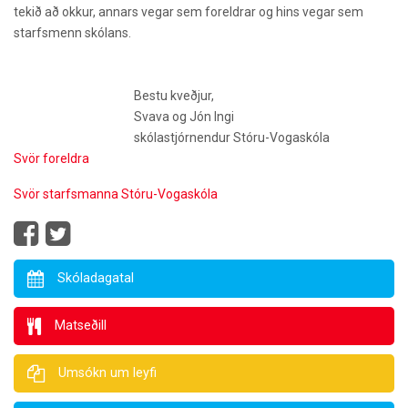
tekið að okkur, annars vegar sem foreldrar og hins vegar sem
starfsmenn skólans.
Bestu kveðjur,
Svava og Jón Ingi
skólastjórnendur Stóru-Vogaskóla
Svör foreldra
Svör starfsmanna Stóru-Vogaskóla
Skóladagatal
Matseðill
Umsókn um leyfi