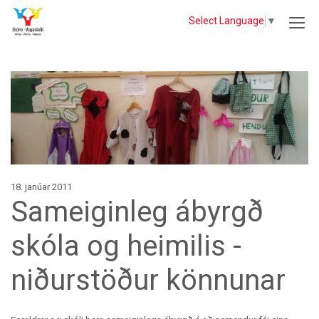
Select Language
▼
18. janúar 2011
Sameiginleg ábyrgð
skóla og heimilis -
niðurstöður könnunar