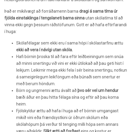
Það er mikilvægt að forráðamenn barna
dragi á sama tíma úr
fjölda einstaklinga í tengslaneti barna sinna
utan skólatíma til að
vinna ekki gegn þessum ráðstöfunum. Gott er að hafa eftirfarandi
í huga:
Skólafélagar sem ekki eru í sama hópi í skólastarfinu ættu
ekki að vera í návígi utan skóla.
Hafi börnin þroska til að fara eftir leiðbeiningum sem snúa
að minni snertingu við vini er ekki útilokað að þau geti hist í
leikjum. Leikirnir mega ekki fela í sér beina snertingu, notkun
á sameiginlegum leikföngum eða búnaði sem snertur er
með berum höndum.
Börn og ungmenni ættu ávallt að
þvo sér vel um hendur
bæði áður en þau hitta félaga sína og eftir að þau koma
heim.
Fjölskyldur ættu að hafa í huga að ef börnin umgangast
mikið vini eða frændsystkini úr öðrum skólum eða
skólahópum þá verður til tenging milli hópa sem annars
væru aðskildir.
Slíkt ætti að forðast
eins og kostur er.