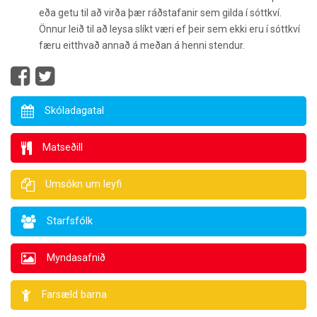
eða getu til að virða þær ráðstafanir sem gilda í sóttkví.
Önnur leið til að leysa slíkt væri ef þeir sem ekki eru í sóttkví
færu eitthvað annað á meðan á henni stendur.
Skóladagatal
Matseðill
Umsókn um leyfi
Starfsfólk
Myndasafnið
Farsæld barna