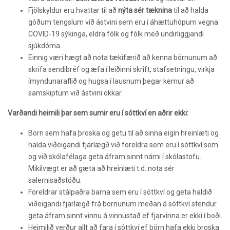
Fjölskyldur eru hvattar til að
nýta sér tæknina
til að halda
góðum tengslum við ástvini sem eru í áhættuhópum vegna
COVID-19 sýkinga, eldra fólk og fólk með undirliggjandi
sjúkdóma.
Einnig væri hægt að nota tækifærið að kenna börnunum að
skrifa sendibréf og æfa í leiðinni skrift, stafsetningu, virkja
ímyndunaraflið og hugsa í lausnum þegar kemur að
samskiptum við ástvini okkar.
Varðandi heimili þar sem sumir eru í sóttkví en aðrir ekki:
Börn sem hafa þroska og getu til að sinna eigin hreinlæti og
halda viðeigandi fjarlægð við foreldra sem eru í sóttkví sem
og við skólafélaga geta áfram sinnt námi í skólastofu.
Mikilvægt er að gæta að hreinlæti t.d. nota sér
salernisaðstöðu.
Foreldrar stálpaðra barna sem eru í sóttkví og geta haldið
viðeigandi fjarlægð frá börnunum meðan á sóttkví stendur
geta áfram sinnt vinnu á vinnustað ef fjarvinna er ekki í boði.
Heimilið verður allt að fara í sóttkví ef börn hafa ekki þroska