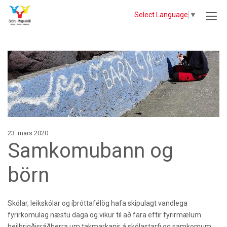
Select Language
▼
23. mars 2020
Samkomubann og
börn
Skólar, leikskólar og íþróttafélög hafa skipulagt vandlega
fyrirkomulag næstu daga og vikur til að fara eftir fyrirmælum
heilbrigðisráðherra um takmarkanir á skólastarfi og samkomum.