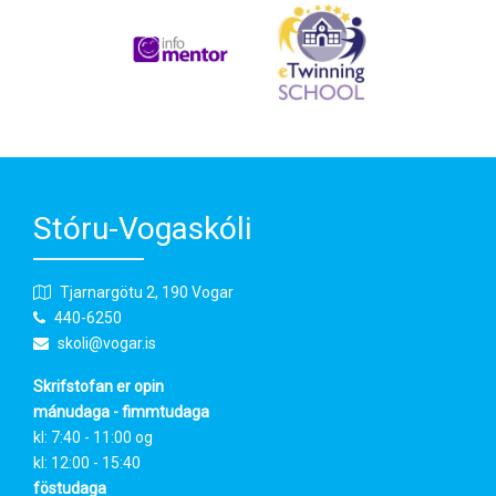
Stóru-Vogaskóli
Tjarnargötu 2, 190 Vogar
440-6250
skoli@vogar.is
Skrifstofan er opin
mánudaga - fimmtudaga
kl: 7:40 - 11:00 og
kl: 12:00 - 15:40
föstudaga