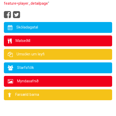
feature=player_detailpage
"
Skóladagatal
Matseðill
Umsókn um leyfi
Starfsfólk
Myndasafnið
Farsæld barna