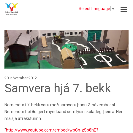
Select Language
▼
20. nóvember 2012
Samvera hjá 7. bekk
Nemendur í 7. bekk voru með samveru þann 2. nóvember sl.
Nemendur höfðu gert myndband sem lýsir skóladegi þeirra. Hér
má sjá afraksturinn.
"
http://www.youtube.com/embed/wpCn-zSb8hE?