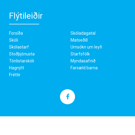
Flýtileiðir
Forsíða
Skóladagatal
Skóli
Matseðill
Skólastarf
Umsókn um leyfi
Stoðþjónusta
Starfsfólk
Tónlistarskóli
Myndasafnið
Hagnýtt
Farsæld barna
Fréttir