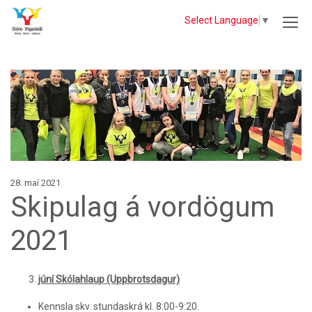
Select Language
▼
28. maí 2021
Skipulag á vordögum
2021
júní Skólahlaup (Uppbrotsdagur)
Kennsla skv. stundaskrá kl. 8:00-9:20.