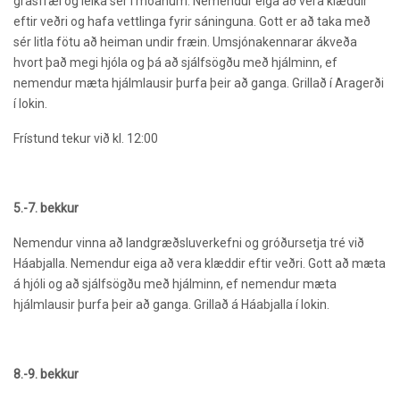
grasfræi og leika sér í móanum. Nemendur eiga að vera klæddir
eftir veðri og hafa vettlinga fyrir sáninguna. Gott er að taka með
sér litla fötu að heiman undir fræin. Umsjónakennarar ákveða
hvort það megi hjóla og þá að sjálfsögðu með hjálminn, ef
nemendur mæta hjálmlausir þurfa þeir að ganga. Grillað í Aragerði
í lokin.
Frístund tekur við kl. 12:00
5.-7. bekkur
Nemendur vinna að landgræðsluverkefni og gróðursetja tré við
Háabjalla. Nemendur eiga að vera klæddir eftir veðri. Gott að mæta
á hjóli og að sjálfsögðu með hjálminn, ef nemendur mæta
hjálmlausir þurfa þeir að ganga. Grillað á Háabjalla í lokin.
8.-9. bekkur