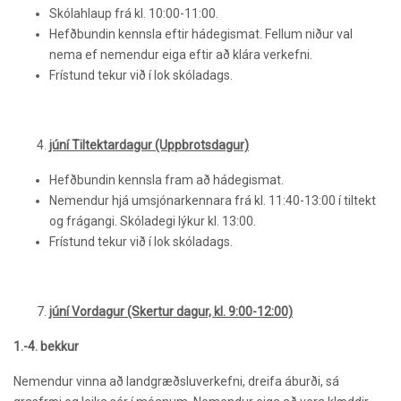
Skólahlaup frá kl. 10:00-11:00.
Hefðbundin kennsla eftir hádegismat. Fellum niður val
nema ef nemendur eiga eftir að klára verkefni.
Frístund tekur við í lok skóladags.
júní Tiltektardagur (Uppbrotsdagur)
Hefðbundin kennsla fram að hádegismat.
Nemendur hjá umsjónarkennara frá kl. 11:40-13:00 í tiltekt
og frágangi. Skóladegi lýkur kl. 13:00.
Frístund tekur við í lok skóladags.
júní Vordagur (Skertur dagur, kl. 9:00-12:00)
1.-4. bekkur
Nemendur vinna að landgræðsluverkefni, dreifa áburði, sá