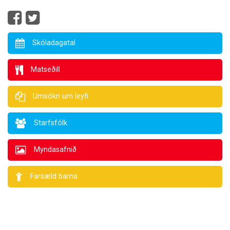
Skóladagatal
Matseðill
Umsókn um leyfi
Starfsfólk
Myndasafnið
Farsæld barna