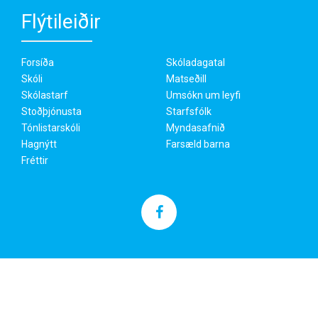
Flýtileiðir
Forsíða
Skóladagatal
Skóli
Matseðill
Skólastarf
Umsókn um leyfi
Stoðþjónusta
Starfsfólk
Tónlistarskóli
Myndasafnið
Hagnýtt
Farsæld barna
Fréttir