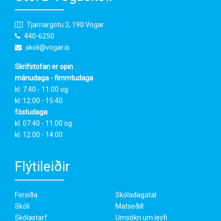
Tjarnargötu 2, 190 Vogar
440-6250
skoli@vogar.is
Skrifstofan er opin
mánudaga - fimmtudaga
kl: 7:40 - 11:00 og
kl: 12:00 - 15:40
föstudaga
kl: 07:40 - 11:00 og
kl: 12:00 - 14:00
Flýtileiðir
Forsíða
Skóladagatal
Skóli
Matseðill
Skólastarf
Umsókn um leyfi