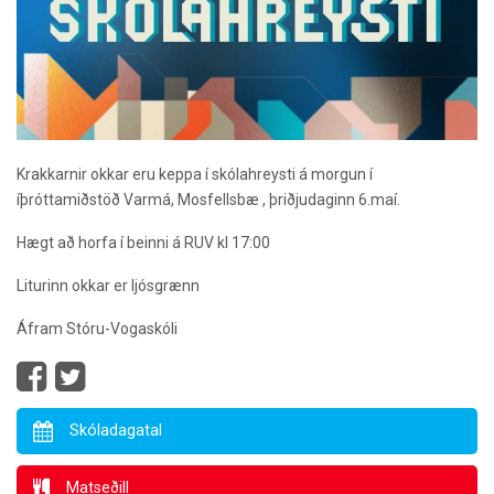
Krakkarnir okkar eru keppa í skólahreysti á morgun í
íþróttamiðstöð Varmá, Mosfellsbæ , þriðjudaginn 6.maí.
Hægt að horfa í beinni á RUV kl 17:00
Liturinn okkar er ljósgrænn
Áfram Stóru-Vogaskóli
Skóladagatal
Matseðill