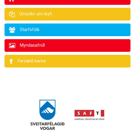
Umsókn um leyfi
Starfsfólk
Myndasafnið
Farsæld barna