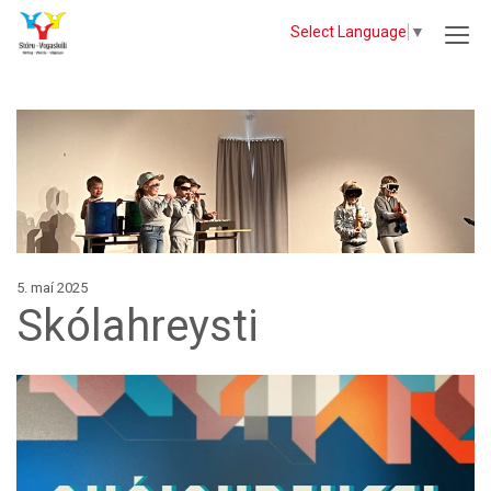
Select Language
▼
5. maí 2025
Skólahreysti