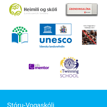
Stóru-Vogaskóli