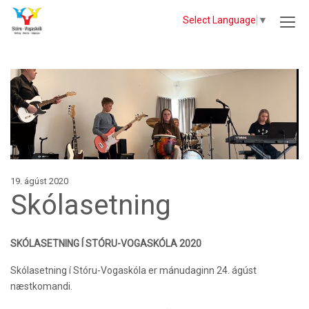
Select Language
▼
19. ágúst 2020
Skólasetning
SKÓLASETNING Í STÓRU-VOGASKÓLA 2020
Skólasetning í Stóru-Vogaskóla er mánudaginn 24. ágúst
næstkomandi.