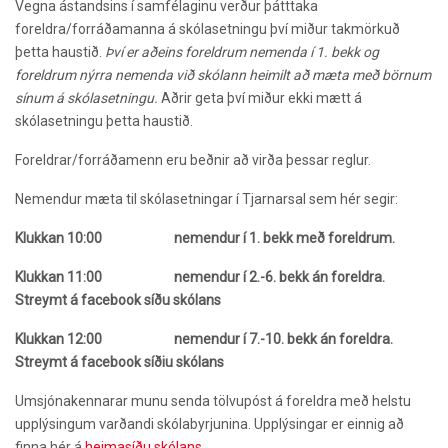
Vegna ástandsins í samfélaginu verður þátttaka
foreldra/forráðamanna á skólasetningu því miður takmörkuð
þetta haustið.
Því er aðeins foreldrum nemenda í 1. bekk og
foreldrum nýrra nemenda við skólann heimilt að mæta með börnum
sínum á skólasetningu.
Aðrir geta því miður ekki mætt á
skólasetningu þetta haustið.
Foreldrar/forráðamenn eru beðnir að virða þessar reglur.
Nemendur mæta til skólasetningar í Tjarnarsal sem hér segir:
Klukkan 10:00 nemendur í 1. bekk með foreldrum.
Klukkan 11:00 nemendur í 2.-6. bekk án foreldra.
Streymt á facebook síðu skólans
Klukkan 12:00 nemendur í 7.-10. bekk án foreldra.
Streymt á facebook síðiu skólans
Umsjónakennarar munu senda tölvupóst á foreldra með helstu
upplýsingum varðandi skólabyrjunina. Upplýsingar er einnig að
finna hér á
heimasíðu skólans
.