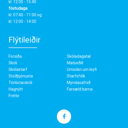
kl: 12:00 - 15:40
föstudaga
kl: 07:40 - 11:00 og
kl: 12:00 - 14:00
Flýtileiðir
Forsíða
Skóladagatal
Skóli
Matseðill
Skólastarf
Umsókn um leyfi
Stoðþjónusta
Starfsfólk
Tónlistarskóli
Myndasafnið
Hagnýtt
Farsæld barna
Fréttir