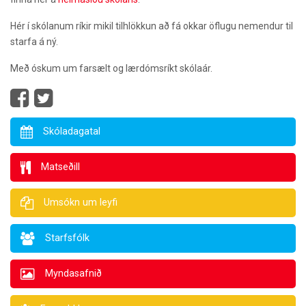
Hér í skólanum ríkir mikil tilhlökkun að fá okkar öflugu nemendur til
starfa á ný.
Með óskum um farsælt og lærdómsríkt skólaár.
Skóladagatal
Matseðill
Umsókn um leyfi
Starfsfólk
Myndasafnið