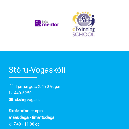
Stóru-Vogaskóli
Tjarnargötu 2, 190 Vogar
440-6250
skoli@vogar.is
Skrifstofan er opin
mánudaga - fimmtudaga
kl: 7:40 - 11:00 og