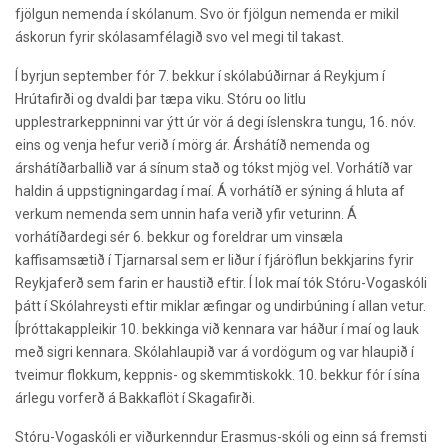
fjölgun nemenda í skólanum. Svo ör fjölgun nemenda er mikil
áskorun fyrir skólasamfélagið svo vel megi til takast.
Í byrjun september fór 7. bekkur í skólabúðirnar á Reykjum í
Hrútafirði og dvaldi þar tæpa viku. Stóru oo litlu
upplestrarkeppninni var ýtt úr vör á degi íslenskra tungu, 16. nóv.
eins og venja hefur verið í mörg ár. Árshátíð nemenda og
árshátíðarballið var á sínum stað og tókst mjög vel. Vorhátíð var
haldin á uppstigningardag í maí. Á vorhátíð er sýning á hluta af
verkum nemenda sem unnin hafa verið yfir veturinn. Á
vorhátíðardegi sér 6. bekkur og foreldrar um vinsæla
kaffisamsætið í Tjarnarsal sem er liður í fjáröflun bekkjarins fyrir
Reykjaferð sem farin er haustið eftir. Í lok maí tók Stóru-Vogaskóli
þátt í Skólahreysti eftir miklar æfingar og undirbúning í allan vetur.
Íþróttakappleikir 10. bekkinga við kennara var háður í maí og lauk
með sigri kennara. Skólahlaupið var á vordögum og var hlaupið í
tveimur flokkum, keppnis- og skemmtiskokk. 10. bekkur fór í sína
árlegu vorferð á Bakkaflöt í Skagafirði.
Stóru-Vogaskóli er viðurkenndur Erasmus-skóli og einn sá fremsti