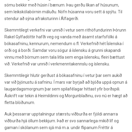
sömu bekkir með húsin í bænum. Þau gerðu líkan af húsunum,
sem leikskólabörnin máluðu. Nöfn húsanna voru sett á spýtu. Til
stendur að sýna afraksturinn í Álfagerði.
Skemmtilegt verkefni var unnið í vetur sem rithöfundurinn Þórunn
Rakel Gylfadóttir hafði veg og vanda með ásamt starfsfólki á
bókasafninu, kennurum, nemendum o.fl. Verkefnið hét Íslenska í
orði og á borði. Samdar voru sögur á íslensku á grunni skapandi
vinnu með börnum sem tala litla sem enga íslensku, fleiri bættust
við. Verkefnið var unnið í verkmenntakennslu og íslensku.
Skemmtilegir hlutir gerðust á bókasafninu í vetur þar sem aukið
var við þjónustu á safninu. Í mars var byrjað að bjóða uppá opnun á
laugardagsmorgnum þar sem spilafélagar hittast yfir borðspili.
Áskrift var tekin á Heimildinni og Morgunblaðinu, svo nú er hægt að
fletta blöðunum.
Auk þessarrar upptalningur stærstu viðburða er fjöldi annarra
viðburða hjá öllum bekkjum. Það er svo sannarlega mikið líf og
gaman í skólanum sem sjá má m.a. undir flipanum Fréttir á