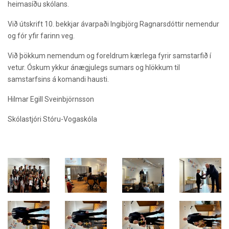
heimasíðu skólans.
Við útskrift 10. bekkjar ávarpaði Ingibjörg Ragnarsdóttir nemendur
og fór yfir farinn veg.
Við þökkum nemendum og foreldrum kærlega fyrir samstarfið í
vetur. Óskum ykkur ánægjulegs sumars og hlökkum til
samstarfsins á komandi hausti.
Hilmar Egill Sveinbjörnsson
Skólastjóri Stóru-Vogaskóla