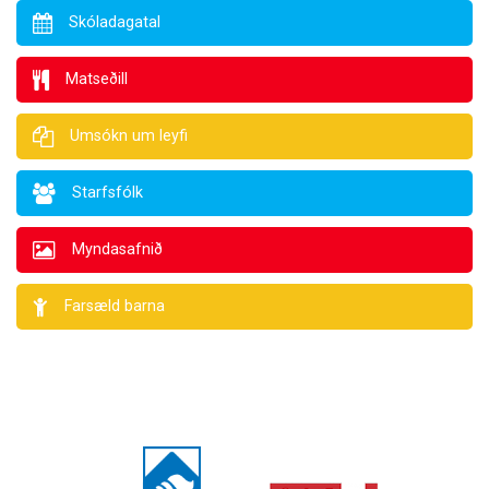
Skóladagatal
Matseðill
Umsókn um leyfi
Starfsfólk
Myndasafnið
Farsæld barna