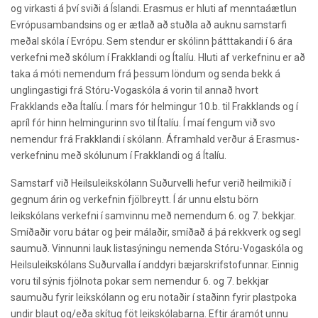
og virkasti á því sviði á Íslandi. Erasmus er hluti af menntaáætlun
Evrópusambandsins og er ætlað að stuðla að auknu samstarfi
meðal skóla í Evrópu. Sem stendur er skólinn þátttakandi í 6 ára
verkefni með skólum í Frakklandi og Ítalíu. Hluti af verkefninu er að
taka á móti nemendum frá þessum löndum og senda bekk á
unglingastigi frá Stóru-Vogaskóla á vorin til annað hvort
Frakklands eða Ítalíu. Í mars fór helmingur 10.b. til Frakklands og í
apríl fór hinn helmingurinn svo til Ítalíu. Í maí fengum við svo
nemendur frá Frakklandi í skólann. Áframhald verður á Erasmus-
verkefninu með skólunum í Frakklandi og á Ítalíu.
Samstarf við Heilsuleikskólann Suðurvelli hefur verið heilmikið í
gegnum árin og verkefnin fjölbreytt. Í ár unnu elstu börn
leikskólans verkefni í samvinnu með nemendum 6. og 7. bekkjar.
Smíðaðir voru bátar og þeir málaðir, smíðað á þá rekkverk og segl
saumuð. Vinnunni lauk listasýningu nemenda Stóru-Vogaskóla og
Heilsuleikskólans Suðurvalla í anddyri bæjarskrifstofunnar. Einnig
voru til sýnis fjölnota pokar sem nemendur 6. og 7. bekkjar
saumuðu fyrir leikskólann og eru notaðir í staðinn fyrir plastpoka
undir blaut og/eða skítug föt leikskólabarna. Eftir áramót unnu