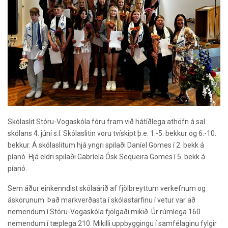
Skólaslit Stóru-Vogaskóla fóru fram við hátíðlega athöfn á sal
skólans 4. júní s.l. Skólaslitin voru tvískipt þ.e. 1.-5. bekkur og 6.-10.
bekkur. Á skólaslitum hjá yngri spilaði Daníel Gomes í 2. bekk á
píanó. Hjá eldri spilaði Gabríela Ósk Sequeira Gomes í 5. bekk á
píanó.
Sem áður einkenndist skólaárið af fjölbreyttum verkefnum og
áskorunum. Það markverðasta í skólastarfinu í vetur var að
nemendum í Stóru-Vogaskóla fjölgaði mikið. Úr rúmlega 160
nemendum í tæplega 210. Mikilli uppbyggingu í samfélaginu fylgir