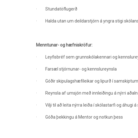
·
Stundatöflugerð
·
Halda utan um deildarstjórn á yngra stigi skólan
Menntunar- og hæfniskröfur:
·
Leyfisbréf sem grunnskólakennari og kennslurey
·
Farsæl stjórnunar- og kennslureynsla
·
Góðir skipulagshæfileikar og lipurð í samskiptu
·
Reynsla af umsjón með innleiðingu á nýrri aða
·
Vilji til að leita nýrra leiða í skólastarfi og áhugi
·
Góða þekkingu á Mentor og notkun þess