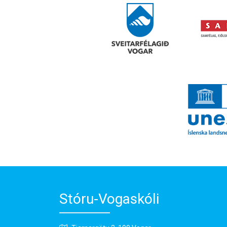
Stóru-Vogaskóli