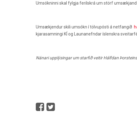
Umsókninni skal fylgja ferilskrá um störf umsækjan
Umsækjendur skili umsókn í tölvupósti á netfangið
h
kjarasamningi KÍ og Launanefndar íslenskra sveitarf
Nánari upplýsingar um starfið veitir Hálfdan Þorstein