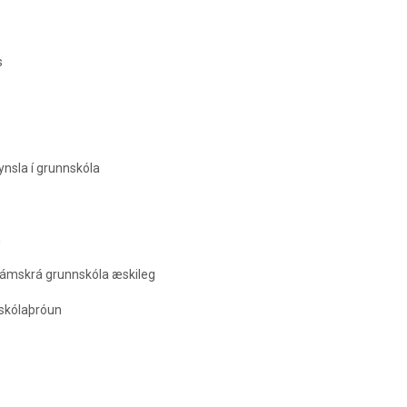
s
nsla í grunnskóla
m
lnámskrá grunnskóla æskileg
 á skólaþróun