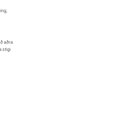
ing,
ið aðra
 stigi