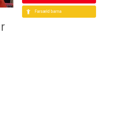
Farsæld barna
r