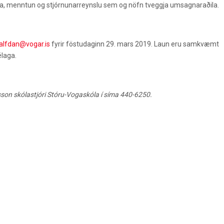
da, menntun og stjórnunarreynslu sem og nöfn tveggja umsagnaraðila.
alfdan@vogar.is
fyrir föstudaginn 29. mars 2019. Laun eru samkvæmt
élaga.
sson skólastjóri Stóru-Vogaskóla í síma 440-6250.