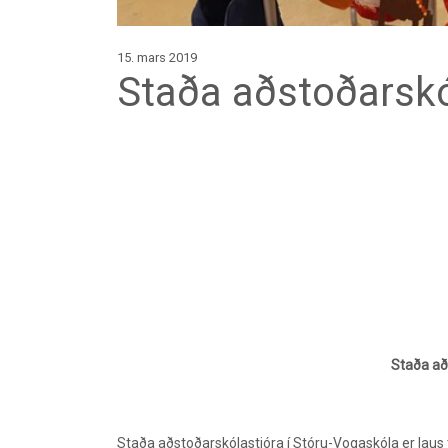
15. mars 2019
Staða aðstoðarskó
Staða að
Staða aðstoðarskólastjóra í Stóru-Vogaskóla er laus 