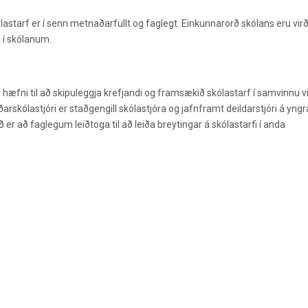
astarf er í senn metnaðarfullt og faglegt. Einkunnarorð skólans eru virð
i í skólanum.
 hæfni til að skipuleggja krefjandi og framsækið skólastarf í samvinnu v
rskólastjóri er staðgengill skólastjóra og jafnframt deildarstjóri á yngra
 er að faglegum leiðtoga til að leiða breytingar á skólastarfi í anda