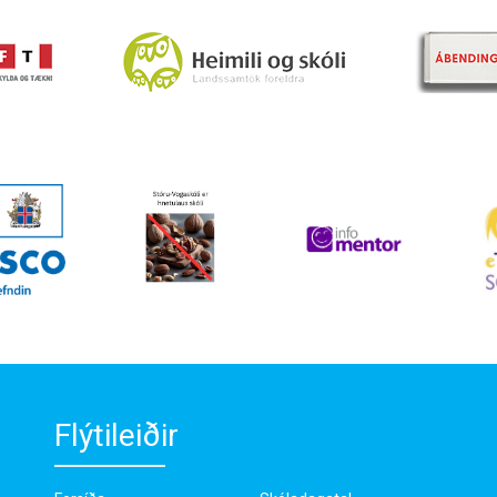
Flýtileiðir