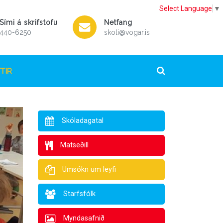
Select Language
▼
Sími á skrifstofu
Netfang
440-6250
skoli@vogar.is
TIR
Skóladagatal
Matseðill
Umsókn um leyfi
Starfsfólk
Myndasafnið