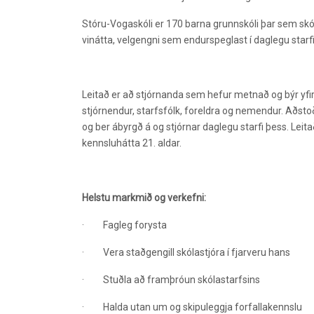
Stóru-Vogaskóli er 170 barna grunnskóli þar sem skól
vinátta, velgengni sem endurspeglast í daglegu starf
Leitað er að stjórnanda sem hefur metnað og býr yfir
stjórnendur, starfsfólk, foreldra og nemendur. Aðstoða
og ber ábyrgð á og stjórnar daglegu starfi þess. Leitað
kennsluhátta 21. aldar.
Helstu markmið og verkefni:
·
Fagleg forysta
·
Vera staðgengill skólastjóra í fjarveru hans
·
Stuðla að framþróun skólastarfsins
·
Halda utan um og skipuleggja forfallakennslu