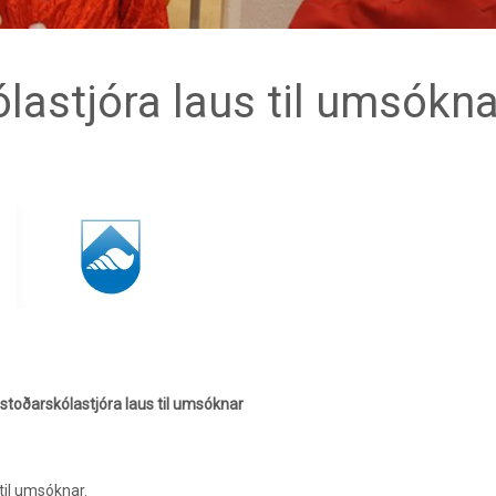
lastjóra laus til umsókna
stoðarskólastjóra laus til umsóknar
til umsóknar.