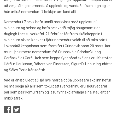
að vekja áhuga nemenda á upplestri og vandaðri framsögn og er
hún ætluð nemendum 7.bekkjar um land allt.
Nemendur í 7.bekk hafa unnið markvisst með upplestur í
skólanum og heima og hafa þeir verið mjög áhugasamir og
duglegir í þessu verkefni. 21.febrúar fór fram skólakeppnin í
skólanum okkar. Þar voru fjórir nemendur valdir til að taka þátt í
Lokahátíð keppninnar sem fram fer í Grindavík þann 20.mars. Þar
munu þeir mæta nemendum frá Grunnskóla Grindavíkur og
Gerðaskóla í Garði. Þeir sem keppa fyrir hönd skólans eru Kristófer
Hörður Hauksson, Róbert Ívan Einarsson, Sigurdís Unnur Ingudóttir
og Sóley Perla Þórisdóttir.
Það er ánægjulegt að sjá hve marga góða upplesara skólinn hefur
og má segja að allir sem tóku þátt í verkefninu eru sigurvegarar
þar sem þeir komu fram og lásu fyrir skólafélaga sína. Það eitt er
mikið afrek.