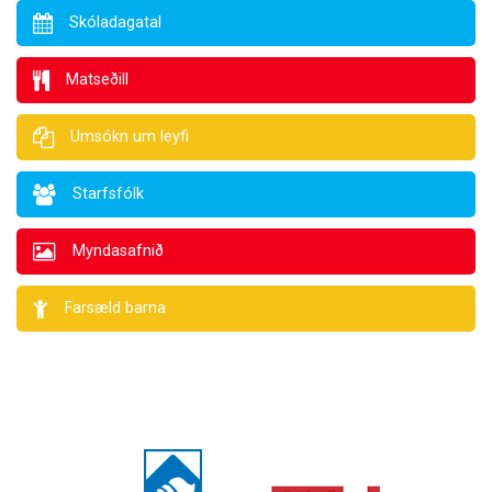
Skóladagatal
Matseðill
Umsókn um leyfi
Starfsfólk
Myndasafnið
Farsæld barna