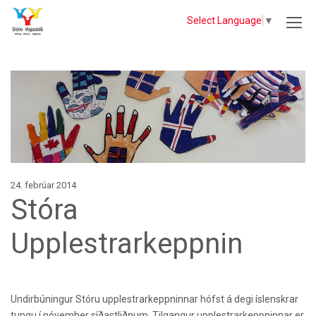
Select Language
▼
24. febrúar 2014
Stóra
Upplestrarkeppnin
Undirbúningur Stóru upplestrarkeppninnar hófst á degi íslenskrar
tungu í nóvember síðastliðnum. Tilgangur upplestrarkeppninnar er