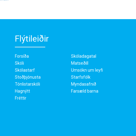
Flýtileiðir
Forsíða
Skóladagatal
Skóli
Matseðill
Skólastarf
Umsókn um leyfi
Stoðþjónusta
Starfsfólk
Tónlistarskóli
Myndasafnið
Hagnýtt
Farsæld barna
Fréttir