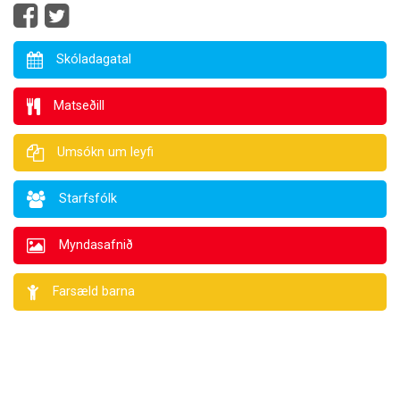
Skóladagatal
Matseðill
Umsókn um leyfi
Starfsfólk
Myndasafnið
Farsæld barna