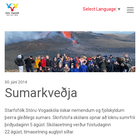
Select Language
▼
30. júní 2014
Sumarkveðja
Starfsfólk Stóru-Vogaskóla óskar nemendum og fjölskyldum
þeirra gleðilegs sumars. Skrifstofa skólans opnar að loknu sumrfríi
þriðjudaginn 5.ágúst. Skólasetning verður föstudaginn
22.ágúst, tímasetning auglýst síðar.