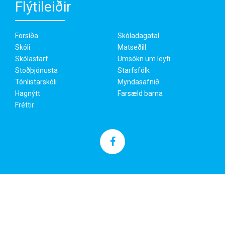
Flýtileiðir
Forsíða
Skóladagatal
Skóli
Matseðill
Skólastarf
Umsókn um leyfi
Stoðþjónusta
Starfsfólk
Tónlistarskóli
Myndasafnið
Hagnýtt
Farsæld barna
Fréttir