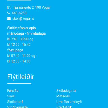
Tjarnargötu 2, 190 Vogar
440-6250
skoli@vogar.is
Skrifstofan er opin
mánudaga - fimmtudaga
kl: 7:40 - 11:00 og
kl: 12:00 - 15:40
föstudaga
kl: 07:40 - 11:00 og
kl: 12:00 - 14:00
Flýtileiðir
Forsíða
Skóladagatal
Skóli
Matseðill
Skólastarf
Umsókn um leyfi
Stoðþjónusta
Starfsfólk