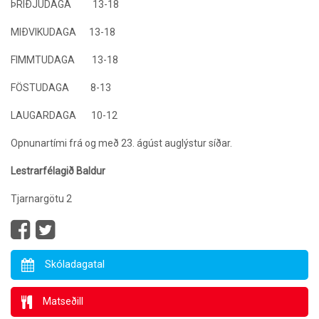
ÞRIÐJUDAGA 13-18
MIÐVIKUDAGA 13-18
FIMMTUDAGA 13-18
FÖSTUDAGA 8-13
LAUGARDAGA 10-12
Opnunartími frá og með 23. ágúst auglýstur síðar.
Lestrarfélagið Baldur
Tjarnargötu 2
Skóladagatal
Matseðill