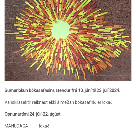
Sumarlokun bókasafnsins stendur frá 10. júní til 23. júlí 2024.
Vanskilasektir reiknast ekki á meðan bókasafnið er lokað.
Opnunartími 24. júlí-22. ágúst
MÁNUDAGA lokað