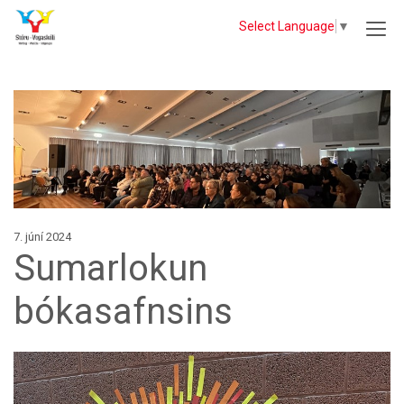
Select Language
▼
7. júní 2024
Sumarlokun
bókasafnsins