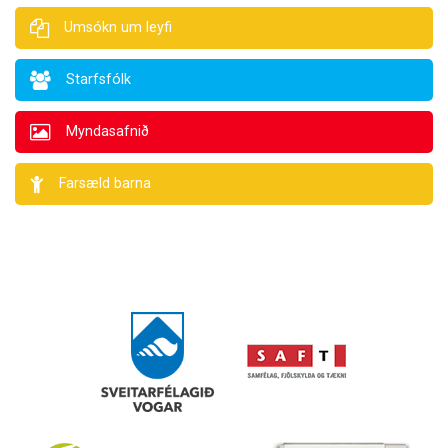
Umsókn um leyfi
Starfsfólk
Myndasafnið
Farsæld barna