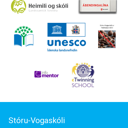
Stóru-Vogaskóli