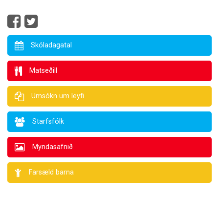
Skóladagatal
Matseðill
Umsókn um leyfi
Starfsfólk
Myndasafnið
Farsæld barna