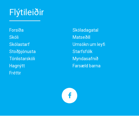
Flýtileiðir
Forsíða
Skóladagatal
Skóli
Matseðill
Skólastarf
Umsókn um leyfi
Stoðþjónusta
Starfsfólk
Tónlistarskóli
Myndasafnið
Hagnýtt
Farsæld barna
Fréttir