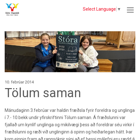
Select Language
▼
10. febrúar 2014
Tölum saman
Mánudaginn 3.febrúar var haldin fræðsla fyrir foreldra og unglinga
í 7.- 10.bekk undir yfirskriftinni Tölum saman. Á fræðslunni var
fjallað um kynlíf unglinga og mikilvægi þess að foreldrar séu virkir í
fræðslunni og ræði við unglinginn á opinn og heiðarlegan hátt. Þar
kom einnig fram að rannsóknir sýni að ef þessi málefni eru rædd á