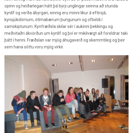
opinn og heiðarlegan hátt þá byrji unglingar seinna að stunda
kynlíf og verða ábyrgari, einnig eru minni líkur á eftirsjá,
kynsjúkdómum, ótímabærum þungunum og ofbeldi í
samskiptunum. Kynfræðsla skilar sér í aukinni þekkingu og
meðvitaðri ákvörðun um kynlíf og því er mikilvægt að foreldrar taki
þátt í henni. Fræðslan var mjög áhugaverð og skemmtileg og þeir
sem hana sóttu voru mjög virkir
.