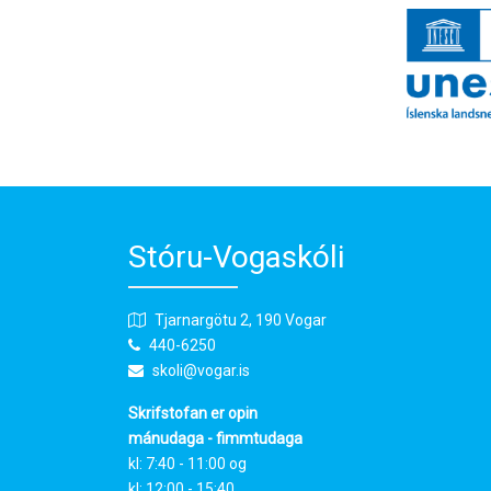
Stóru-Vogaskóli
Tjarnargötu 2, 190 Vogar
440-6250
skoli@vogar.is
Skrifstofan er opin
mánudaga - fimmtudaga
kl: 7:40 - 11:00 og
kl: 12:00 - 15:40