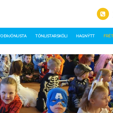
TOÐÞJÓNUSTA
TÓNLISTARSKÓLI
HAGNÝTT
FRÉT