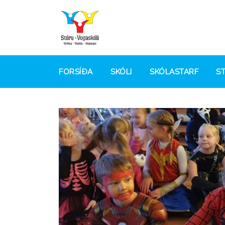
FORSÍÐA
SKÓLI
SKÓLASTARF
S