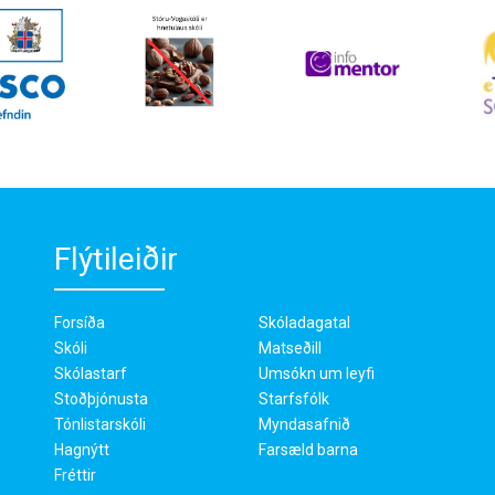
Flýtileiðir
Forsíða
Skóladagatal
Skóli
Matseðill
Skólastarf
Umsókn um leyfi
Stoðþjónusta
Starfsfólk
Tónlistarskóli
Myndasafnið
Hagnýtt
Farsæld barna
Fréttir