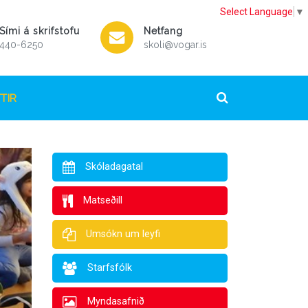
Select Language
▼
Sími á skrifstofu
Netfang
440-6250
skoli@vogar.is
TIR
Skóladagatal
Matseðill
Umsókn um leyfi
Starfsfólk
Myndasafnið