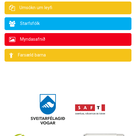
Umsókn um leyfi
Starfsfólk
Myndasafnið
Farsæld barna