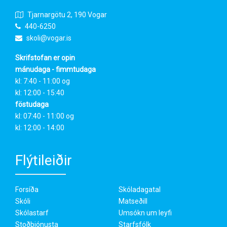
Tjarnargötu 2, 190 Vogar
440-6250
skoli@vogar.is
Skrifstofan er opin
mánudaga - fimmtudaga
kl: 7:40 - 11:00 og
kl: 12:00 - 15:40
föstudaga
kl: 07:40 - 11:00 og
kl: 12:00 - 14:00
Flýtileiðir
Forsíða
Skóladagatal
Skóli
Matseðill
Skólastarf
Umsókn um leyfi
Stoðþjónusta
Starfsfólk