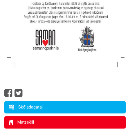
Skóladagatal
Matseðill