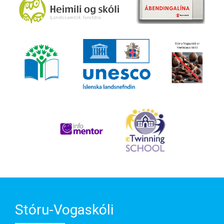
Stóru-Vogaskóli