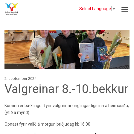
Select Language
▼
2. september 2024
Valgreinar 8.-10.bekkur
Kominn er bæklingur fyrir valgreinar unglingastigs inn á heimasíðu,
(ýtið á mynd)
Opnast fyrir valið á morgun þriðjudag kl: 16:00