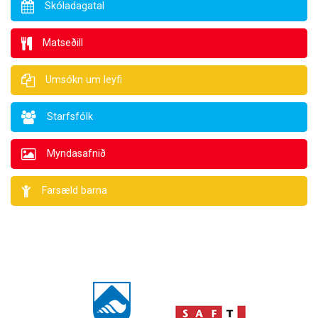
Skóladagatal
Matseðill
Umsókn um leyfi
Starfsfólk
Myndasafnið
Farsæld barna