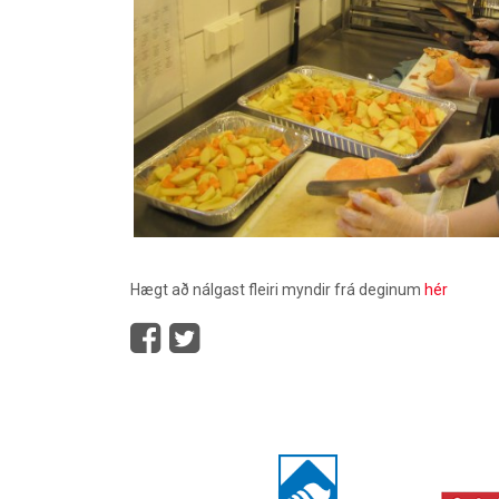
Hægt að nálgast fleiri myndir frá deginum
hér