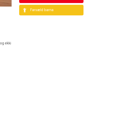
Farsæld barna
og ekki