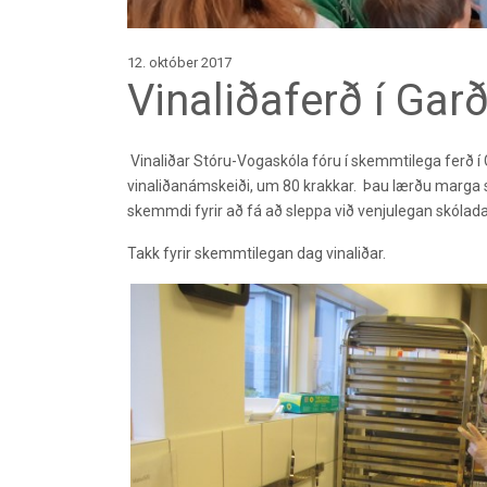
12. október 2017
Vinaliðaferð í Gar
Vinaliðar Stóru-Vogaskóla fóru í skemmtilega ferð í G
vinaliðanámskeiði, um 80 krakkar. Þau lærðu marga s
skemmdi fyrir að fá að sleppa við venjulegan skóladag
Takk fyrir skemmtilegan dag vinaliðar.