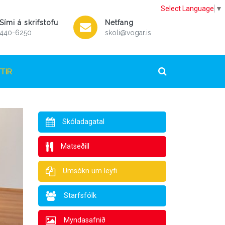
Select Language
▼
Sími á skrifstofu
Netfang
440-6250
skoli@vogar.is
TIR
Skóladagatal
Matseðill
Umsókn um leyfi
Starfsfólk
Myndasafnið