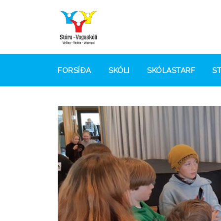
FORSÍÐA
SKÓLI
SKÓLASTARF
S