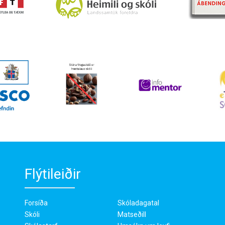
Flýtileiðir
Forsíða
Skóladagatal
Skóli
Matseðill