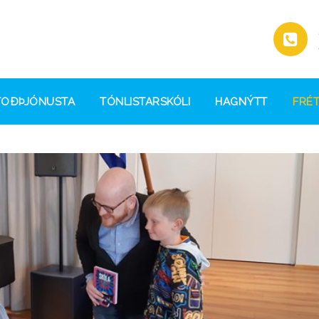
TOÐÞJÓNUSTA
TÓNLISTARSKÓLI
HAGNÝTT
FRÉT