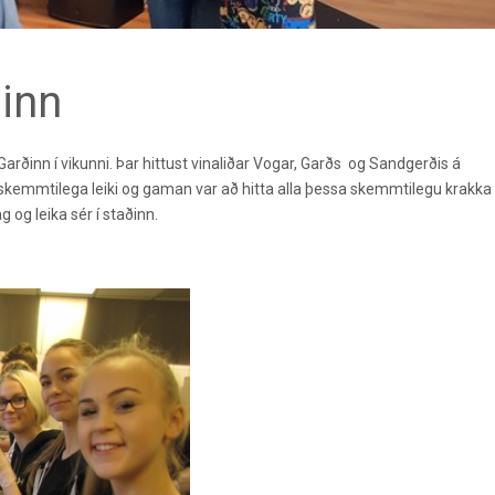
ðinn
arðinn í vikunni. Þar hittust vinaliðar Vogar, Garðs og Sandgerðis á
kemmtilega leiki og gaman var að hitta alla þessa skemmtilegu krakka 
 og leika sér í staðinn.