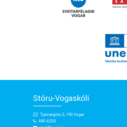
Stóru-Vogaskóli
Tjarnargötu 2, 190 Vogar
440-6250