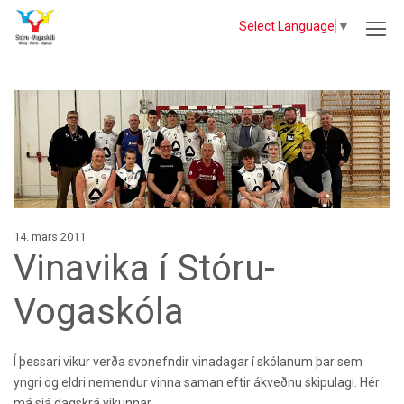
Select Language
▼
14. mars 2011
Vinavika í Stóru-
Vogaskóla
Í þessari vikur verða svonefndir vinadagar í skólanum þar sem
yngri og eldri nemendur vinna saman eftir ákveðnu skipulagi. Hér
má sjá dagskrá vikunnar.