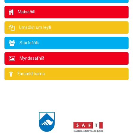
Matseðill
Umsókn um leyfi
Starfsfólk
Myndasafnið
Farsæld barna