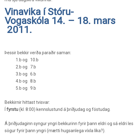
Vinavika í Stóru-
Vogaskóla 14. – 18. mars
2011.
Þessir bekkir verða paraðir saman:
1.b og 10.b
2.b og 7.b
3.b og 6.b
4.b og 8.b
5.b og 9.b
Bekkirnir hittast tvisvar:
Í
fyrstu
(kl. 8:00) kennslustund á þriðjudag og föstudag.
Á þriðjudaginn syngur yngri bekkurinn fyrir þann eldri og sá eldri les
sögur fyrir þann yngri (mætti hugsanlega víxla líka?).