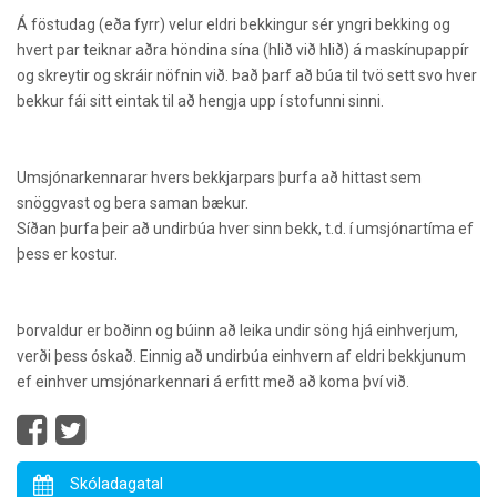
Á föstudag (eða fyrr) velur eldri bekkingur sér yngri bekking og
hvert par teiknar aðra höndina sína (hlið við hlið) á maskínupappír
og skreytir og skráir nöfnin við. Það þarf að búa til tvö sett svo hver
bekkur fái sitt eintak til að hengja upp í stofunni sinni.
Umsjónarkennarar hvers bekkjarpars þurfa að hittast sem
snöggvast og bera saman bækur.
Síðan þurfa þeir að undirbúa hver sinn bekk, t.d. í umsjónartíma ef
þess er kostur.
Þorvaldur er boðinn og búinn að leika undir söng hjá einhverjum,
verði þess óskað. Einnig að undirbúa einhvern af eldri bekkjunum
ef einhver umsjónarkennari á erfitt með að koma því við.
Skóladagatal