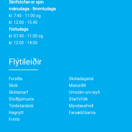
Skrifstofan er opin
mánudaga - fimmtudaga
kl: 7:40 - 11:00 og
kl: 12:00 - 15:40
föstudaga
kl: 07:40 - 11:00 og
kl: 12:00 - 14:00
Flýtileiðir
Forsíða
Skóladagatal
Skóli
Matseðill
Skólastarf
Umsókn um leyfi
Stoðþjónusta
Starfsfólk
Tónlistarskóli
Myndasafnið
Hagnýtt
Farsæld barna
Fréttir