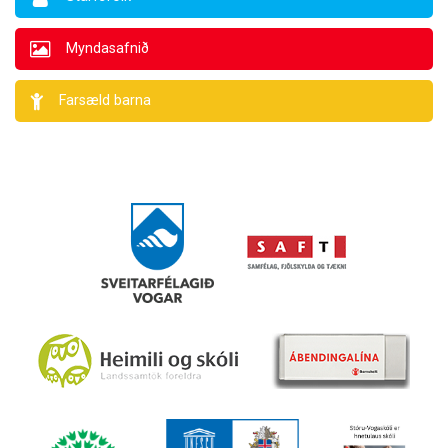
Myndasafnið
Farsæld barna