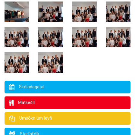
Skóladagatal
Matseðill
Umsókn um leyfi
Starfsfólk