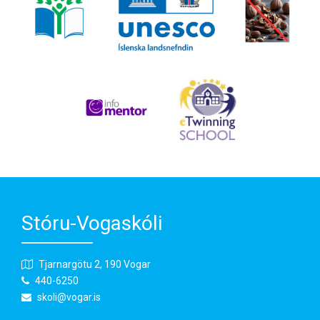
Stóru-Vogaskóli
Tjarnargötu 2, 190 Vogar
440-6250
skoli@vogar.is