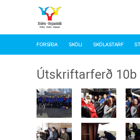
FORSÍÐA
SKÓLI
SKÓLASTARF
S
Útskriftarferð 10b