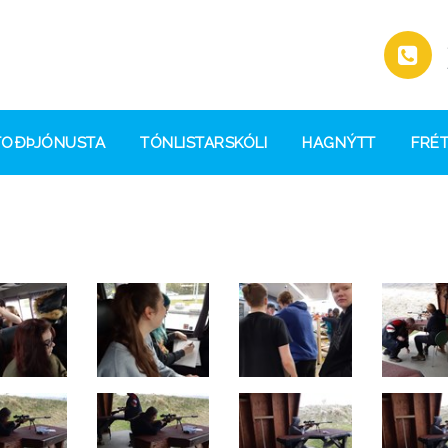
TOÐÞJÓNUSTA
TÓNLISTARSKÓLI
HAGNÝTT
FRÉT