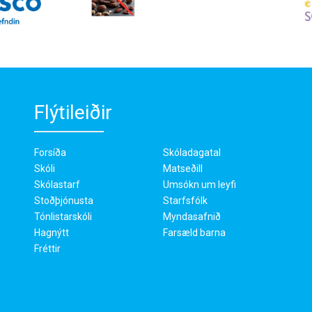
Flýtileiðir
Forsíða
Skóladagatal
Skóli
Matseðill
Skólastarf
Umsókn um leyfi
Stoðþjónusta
Starfsfólk
Tónlistarskóli
Myndasafnið
Hagnýtt
Farsæld barna
Fréttir