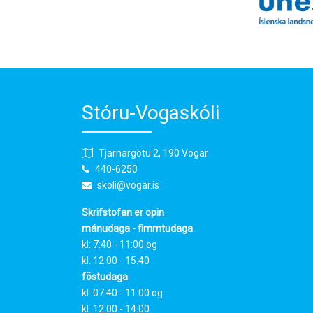
Stóru-Vogaskóli
Tjarnargötu 2, 190 Vogar
440-6250
skoli@vogar.is
Skrifstofan er opin
mánudaga - fimmtudaga
kl: 7:40 - 11:00 og
kl: 12:00 - 15:40
föstudaga
kl: 07:40 - 11:00 og
kl: 12:00 - 14:00