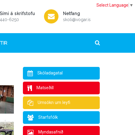
Select Language
▼
Sími á skrifstofu
Netfang
440-6250
skoli@vogar.is
TIR
Skóladagatal
Matseðill
Umsókn um leyfi
Starfsfólk
Myndasafnið