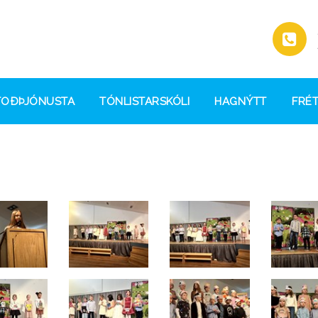
TOÐÞJÓNUSTA
TÓNLISTARSKÓLI
HAGNÝTT
FRÉT