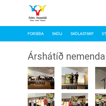
FORSÍÐA
SKÓLI
SKÓLASTARF
S
Árshátíð nemenda