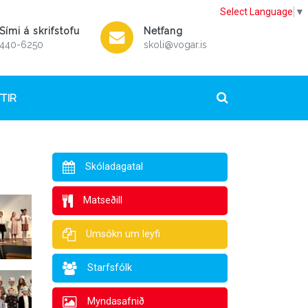
Select Language
▼
Sími á skrifstofu
Netfang
440-6250
skoli@vogar.is
TIR
Skóladagatal
Matseðill
Umsókn um leyfi
Starfsfólk
Myndasafnið