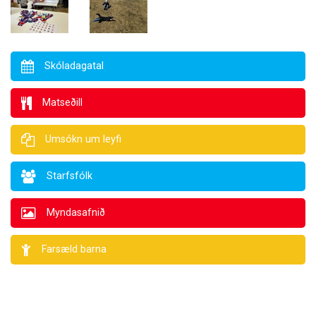
Skóladagatal
Matseðill
Umsókn um leyfi
Starfsfólk
Myndasafnið
Farsæld barna