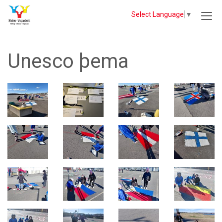
Select Language
▼
Unesco þema