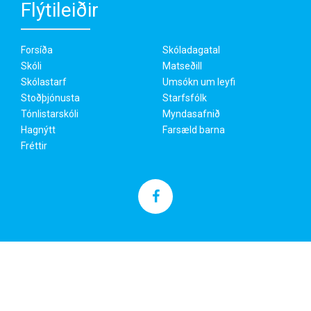
Flýtileiðir
Forsíða
Skóladagatal
Skóli
Matseðill
Skólastarf
Umsókn um leyfi
Stoðþjónusta
Starfsfólk
Tónlistarskóli
Myndasafnið
Hagnýtt
Farsæld barna
Fréttir