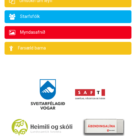
Umsókn um leyfi
Starfsfólk
Myndasafnið
Farsæld barna