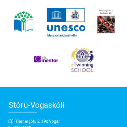
Stóru-Vogaskóli
Tjarnargötu 2, 190 Vogar