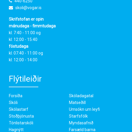
440-6250
skoli@vogar.is
Skrifstofan er opin
mánudaga - fimmtudaga
kl: 7:40 - 11:00 og
kl: 12:00 - 15:40
föstudaga
kl: 07:40 - 11:00 og
kl: 12:00 - 14:00
Flýtileiðir
Forsíða
Skóladagatal
Skóli
Matseðill
Skólastarf
Umsókn um leyfi
Stoðþjónusta
Starfsfólk
Tónlistarskóli
Myndasafnið
Hagnýtt
Farsæld barna