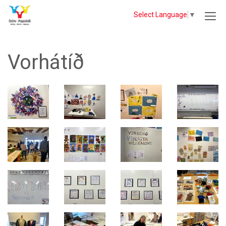
Select Language
▼
Vorhátíð