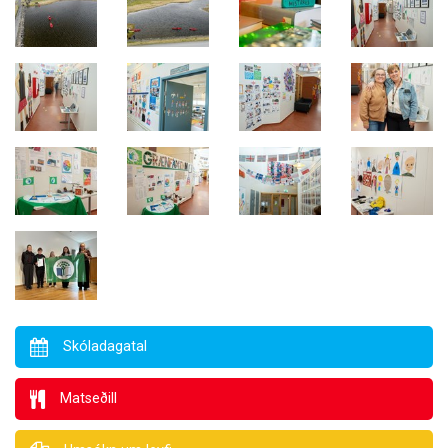
Skóladagatal
Matseðill