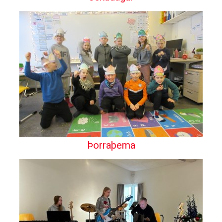
Þorraþema