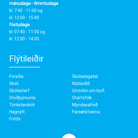
mánudaga - fimmtudaga
kl: 7:40 - 11:00 og
kl: 12:00 - 15:40
föstudaga
kl: 07:40 - 11:00 og
kl: 12:00 - 14:00
Flýtileiðir
Forsíða
Skóladagatal
Skóli
Matseðill
Skólastarf
Umsókn um leyfi
Stoðþjónusta
Starfsfólk
Tónlistarskóli
Myndasafnið
Hagnýtt
Farsæld barna
Fréttir