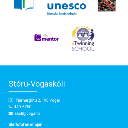
Stóru-Vogaskóli
Tjarnargötu 2, 190 Vogar
440-6250
skoli@vogar.is
Skrifstofan er opin