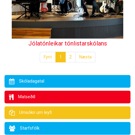
Jólatónleikar tónlistarskólans
Fyrri
1
2
Næsta
Skóladagatal
Matseðill
Umsókn um leyfi
Starfsfólk