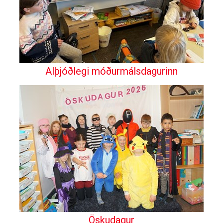
Alþjóðlegi móðurmálsdagurinn
Öskudagur