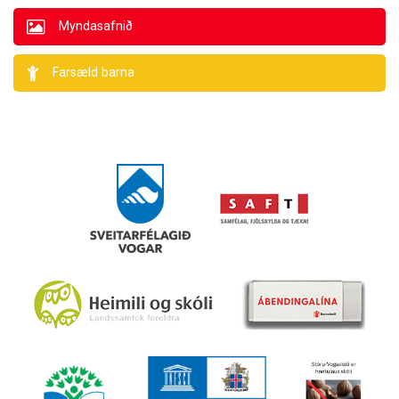
Myndasafnið
Farsæld barna