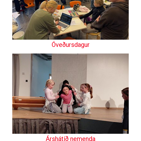
Óveðursdagur
Árshátíð nemenda