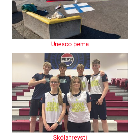
Unesco þema
Skólahreysti