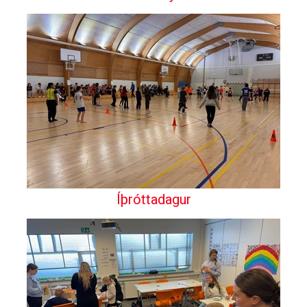
Íþróttadagur