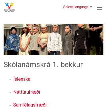
Select Language
▼
Skólanámskrá 1. bekkur
Íslenska
Náttúrufræði
Samfélagsfræði