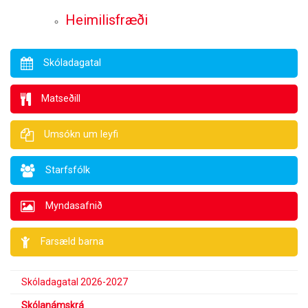
Heimilisfræði
Skóladagatal
Matseðill
Umsókn um leyfi
Starfsfólk
Myndasafnið
Farsæld barna
Skóladagatal 2026-2027
Skólanámskrá