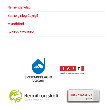
Nemendafélag
Sameiginleg ábyrgð
Myndbönd
Skólinn á youtube