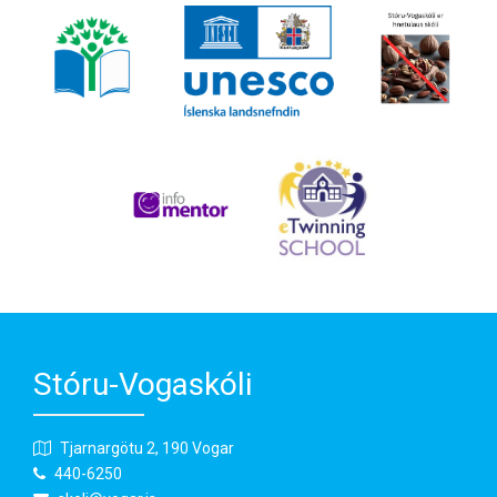
Stóru-Vogaskóli
Tjarnargötu 2, 190 Vogar
440-6250