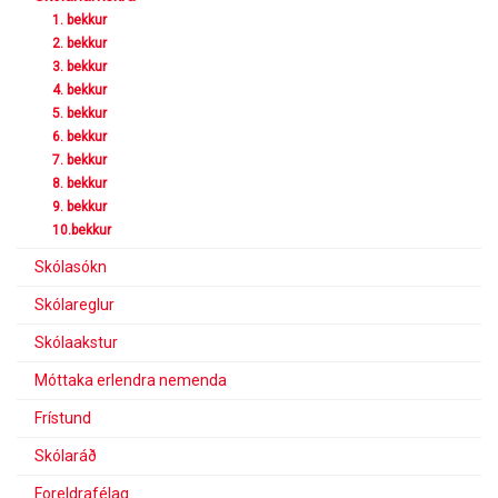
1. bekkur
2. bekkur
3. bekkur
4. bekkur
5. bekkur
6. bekkur
7. bekkur
8. bekkur
9. bekkur
10.bekkur
Skólasókn
Skólareglur
Skólaakstur
Móttaka erlendra nemenda
Frístund
Skólaráð
Foreldrafélag