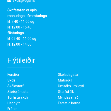
skoli@vogar.is
Skrifstofan er opin
mánudaga - fimmtudaga
kl: 7:40 - 11:00 og
kl: 12:00 - 15:40
föstudaga
kl: 07:40 - 11:00 og
kl: 12:00 - 14:00
Flýtileiðir
Forsíða
Skóladagatal
Skóli
Matseðill
Skólastarf
Umsókn um leyfi
Stoðþjónusta
Starfsfólk
Tónlistarskóli
Myndasafnið
Hagnýtt
Farsæld barna
Fréttir