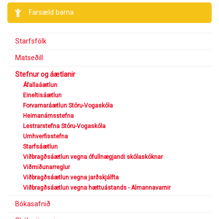
Farsæld barna
Starfsfólk
Matseðill
Stefnur og áætlanir
Áfallaáætlun
Eineltisáætlun
Forvarnaráætlun Stóru-Vogaskóla
Heimanámsstefna
Lestrarstefna Stóru-Vogaskóla
Umhverfisstefna
Starfsáætlun
Viðbragðsáætlun vegna ófullnægjandi skólaskóknar
Viðmiðunarreglur
Viðbragðsáætlun vegna jarðskjálfta
Viðbragðsáætlun vegna hættuástands - Almannavarnir
Bókasafnið