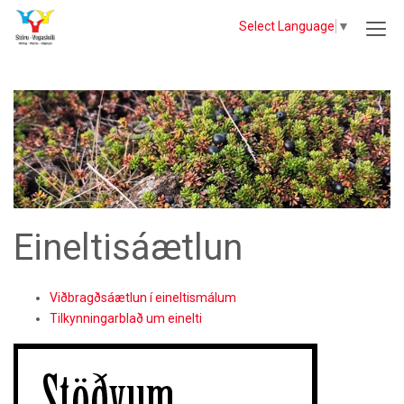
Select Language
▼
Eineltisáætlun
Viðbragðsáætlun í eineltismálum
Tilkynningarblað um einelti