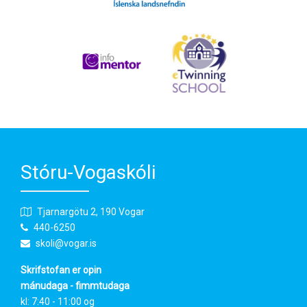
Stóru-Vogaskóli
Tjarnargötu 2, 190 Vogar
440-6250
skoli@vogar.is
Skrifstofan er opin
mánudaga - fimmtudaga
kl: 7:40 - 11:00 og