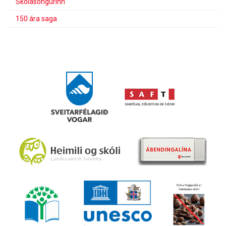
Skólasöngurinn
150 ára saga