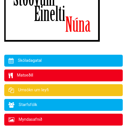
Skóladagatal
Matseðill
Umsókn um leyfi
Starfsfólk
Myndasafnið