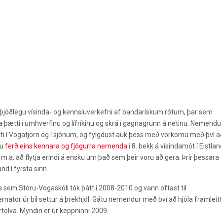
lþjóðlegu vísinda- og kennsluverkefni af bandarískum rótum, þar sem
ætti í umhverfinu og lífríkinu og skrá í gagnagrunn á netinu. Nemendu
i í Vogatjörn og í sjónum, og fylgdust auk þess með vorkomu með því a
ku
ferð eins kennara og fjögurra nemenda
í 8. bekk á vísindamót í Eistland
m.a. að flytja erindi á ensku um það sem þeir voru að gera. Þrír þessara
d í fyrsta sinn.
 sem Stóru-Vogaskóli tók þátt í 2008-2010 og vann oftast til
ernator úr bíl settur á þrekhjól. Gátu nemendur með því að hjóla framleit
rtölva.
Myndin er úr
keppninni 2009.