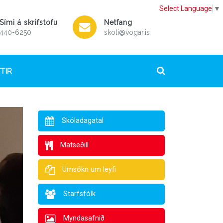
Select Language
▼
Sími á skrifstofu
Netfang
440-6250
skoli@vogar.is
TIR
Skóladagatal
Matseðill
Umsókn um leyfi
Starfsfólk
Myndasafnið