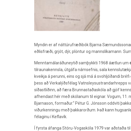
Myndin er af náttúrufræðibók Bjarna Sæmundssonar (4
eðlisfræði, grjót, dýr, plöntur og mannslíkamann. S
Menntamálaráðuneytið samþykkti 1968 áætlun um
tilraunakennsla, útgáfa námsefnis, sala kennslutækja
kveikja á perunni, eins og sjá má á svohljóðandi bréf
þess að Verkalýðsfélag Vatnsleysustrandarhrepps var
síðastliðinn, að færa Brunnastaðaskóla að gjöf kenns
afhendast hér með skólanum til eignar. Vogum, 11. 
Bjarnason, formaður.“ Pétur G.
Jónsson oddviti þakkað
viðurkenningu með þakkarorðum. Það kann hugsanlega
félaginu í Keflavík.
Í fyrsta áfanga Stóru-Vogaskóla 1979 var aðstaða til