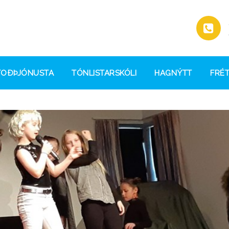
TOÐÞJÓNUSTA
TÓNLISTARSKÓLI
HAGNÝTT
FRÉT