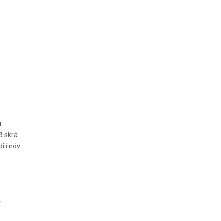
r
ð skrá
i í nóv.
t