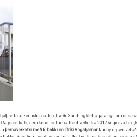
jölþætta útikennslu í náttúrufræði. Sand- og klettafjara og tjörn er nána
n Ragnarsdóttir, sem kennt hefur náttúrufræðin frá 2017 segir svo frá: 
nna
þemaverkefni með 6. bekk um lífríki Vogatjarnar.
Þar bý ég svo vel a
sig þekkja Vogatjörn ágætlega og hafa flest veitt þar hornsíli og gaman a