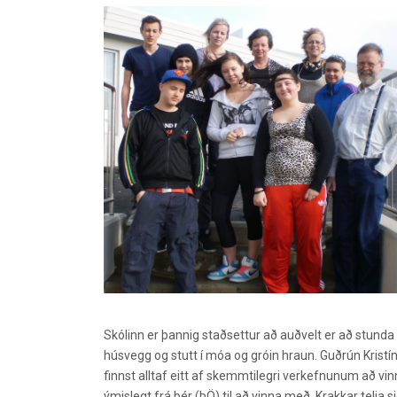
Skólinn er þannig staðsettur að auðvelt er að stunda f
húsvegg og stutt í móa og gróin hraun. Guðrún Kristí
finnst alltaf eitt af skemmtilegri verkefnunum að vi
ýmislegt frá þér (ÞÖ) til að vinna með. Krakkar telja 