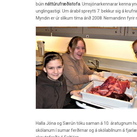
búin
náttúrufræðistofa
. Umsjónarkennarar kenna yng
unglingastigi. Um árabil spreytti 7. bekkur sig á kruf
Myndin er úr slíkum tíma árið 2008. Nemandinn fyrir mi
Halla Jóna og Særún tóku saman á 10. áratugnum h
skólanum í sumar ferðirnar og á skólabílnum á fjarlæga