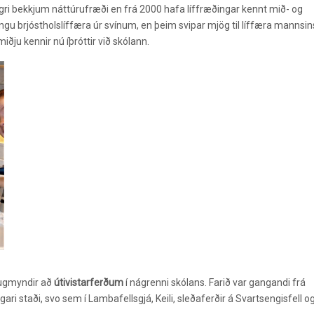
ri bekkjum náttúrufræði en frá 2000 hafa líffræðingar kennt mið- og
ningu brjóstholslíffæra úr svínum, en þeim svipar mjög til líffæra mannsin
ðju kennir nú íþróttir við skólann.
ugmyndir að
útivistarferðum
í nágrenni skólans. Farið var gangandi frá
ri staði, svo sem í Lambafellsgjá, Keili, sleðaferðir á Svartsengisfell o