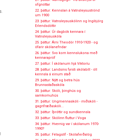
ofgnóttar
22. þáttur: Kennslan á Vatnsleysuströnd
s.
um 1900
23. þáttur: Vatnsleysuskólinn og Ingibjörg
Erlendsdóttir
24. þáttur: Úr dagbók kennara í
Vatnsleysuskóla
25. þáttur: Árni Theodór 1910-1920 - og
ófarir skólanefndar
26. þáttur: Svo kom kennslukona með
kennarapróf
27. þáttur: Í skólanum hjá Viktoríu
28. þáttur: Landsins fyrsti skólabíll - öll
kennsla á einum stað
29. þáttur: Nýtt og betra hús
Brunnastaðaskóla
30. þáttur: Skóli, þinghús og
samkomuhús
31. þáttur: Ungmennaskóli - miðskóli -
gagnfræðaskóli...
32. þáttur: Íþróttir og sundkennsla
33. þáttur: Skólinn fluttur í Voga
34. þáttur: Hvernig var í skólanum 1970-
1990?
g
35. þáttur: Félagslíf - Skólaferðalög