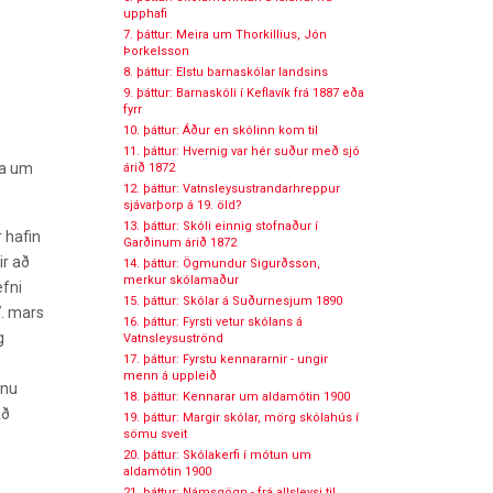
upphafi
7. þáttur: Meira um Thorkillius, Jón
Þorkelsson
8. þáttur: Elstu barnaskólar landsins
9. þáttur: Barnaskóli í Keflavík frá 1887 eða
fyrr
10. þáttur: Áður en skólinn kom til
11. þáttur: Hvernig var hér suður með sjó
la um
árið 1872
12. þáttur: Vatnsleysustrandarhreppur
sjávarþorp á 19. öld?
13. þáttur: Skóli einnig stofnaður í
r hafin
Garðinum árið 1872
ir að
14. þáttur: Ögmundur Sigurðsson,
merkur skólamaður
efni
15. þáttur: Skólar á Suðurnesjum 1890
7. mars
16. þáttur: Fyrsti vetur skólans á
g
Vatnsleysuströnd
17. þáttur: Fyrstu kennararnir - ungir
menn á uppleið
inu
18. þáttur: Kennarar um aldamótin 1900
að
19. þáttur: Margir skólar, mörg skólahús í
sömu sveit
20. þáttur: Skólakerfi í mótun um
aldamótin 1900
21. þáttur: Námsgögn - frá allsleysi til