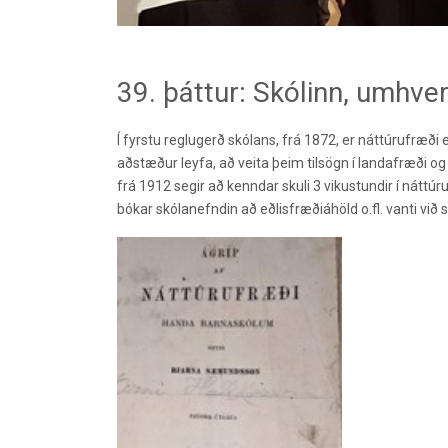
39. þáttur: Skólinn, umhver
Í fyrstu reglugerð skólans, frá 1872, er náttúrufræði
aðstæður leyfa, að veita þeim tilsögn í landafræði
og
frá 1912
segir að kenndar skuli 3 vikustundir í náttú
bókar skólanefndin að eðlisfræðiáhöld o.fl. vanti við