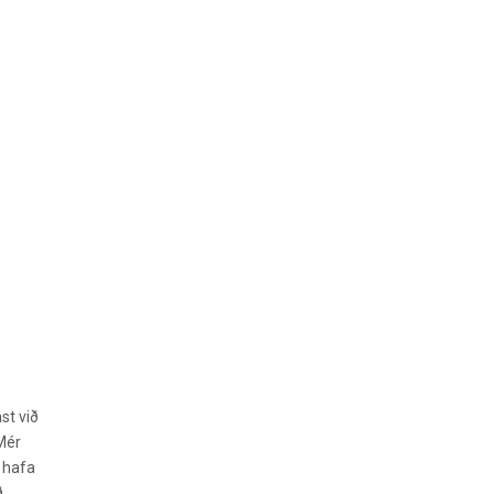
st við
„Mér
ð hafa
ð