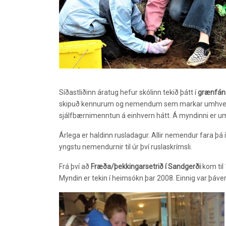
Síðastliðinn áratug hefur skólinn tekið þátt í
grænfá
skipuð kennurum og nemendum sem markar umhverfiss
sjálfbærnimenntun á einhvern hátt. Á myndinni er u
Árlega er haldinn rusladagur. Allir nemendur fara þá
yngstu nemendurnir til úr því ruslaskrímsli.
Frá því að
Fræða/þekkingarsetrið í Sandgerði
kom til
Myndin er tekin í heimsókn þar 2008. Einnig var þáve