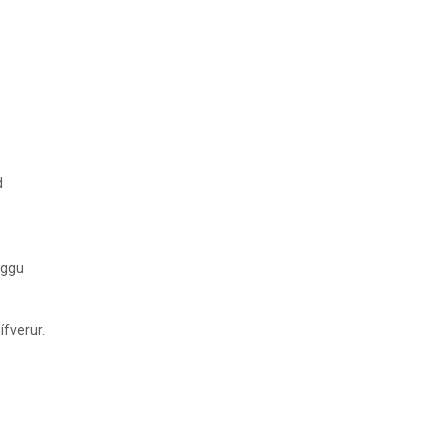
d
uggu
ífverur.