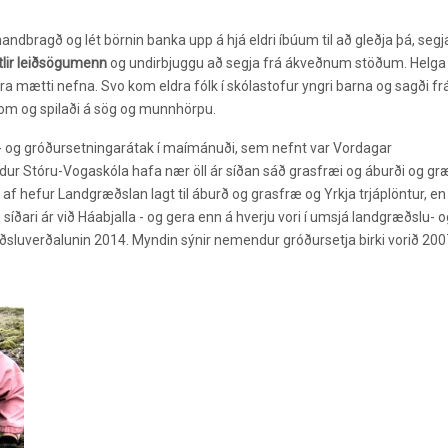
andbragð og lét börnin banka upp á hjá eldri íbúum til að gleðja þá, segj
itlir leiðsögumenn
og undirbjuggu að segja frá ákveðnum stöðum. Helga
a mætti nefna. Svo kom eldra fólk í skólastofur yngri barna og sagði fr
 kom og spilaði á sög og munnhörpu.
- og gróðursetningarátak í maímánuði, sem nefnt var Vordagar
dur Stóru-Vogaskóla hafa nær öll ár síðan sáð grasfræi og áburði og gr
 af hefur Landgræðslan lagt til áburð og grasfræ og Yrkja trjáplöntur, en
síðari ár við Háabjalla - og gera enn á hverju vori í umsjá landgræðslu- o
ðsluverðalunin 2014. Myndin sýnir nemendur gróðursetja birki vorið 200