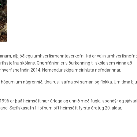
nanum
, alþjóðlegu umhverfismenntaverkefni. Þá er valin umhverfisnefn
tefnu skólans. Grænfáninn er viðurkenning til skóla sem vinna að
mhverfisnefndin 2014. Nemendur skipa meirihluta nefndarinnar.
 í hópum um nágrennið, tína rusl, safna því saman og flokka. Um tíma bj
 1996 er það heimsótt nær árlega og unnið með fugla, spendýr og sjávarl
randi Sæfiskasafn í Höfnum oft heimsótt fyrsta áratug 20. aldar.