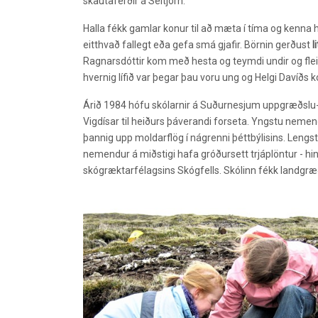
skautaferðir á Seltjörn.
Halla fékk gamlar konur til að mæta í tíma og kenna h
eitthvað fallegt eða gefa smá gjafir. Börnin gerðust
l
Ragnarsdóttir kom með hesta og teymdi undir og fleir
hvernig lífið var þegar þau voru ung og Helgi Davíðs
Árið 1984 hófu skólarnir á Suðurnesjum uppgræðslu
Vigdísar til heiðurs þáverandi forseta. Yngstu nemen
þannig upp moldarflög í nágrenni þéttbýlisins. Lengst
nemendur á miðstigi hafa gróðursett trjáplöntur - hin 
skógræktarfélagsins Skógfells. Skólinn fékk landgræ