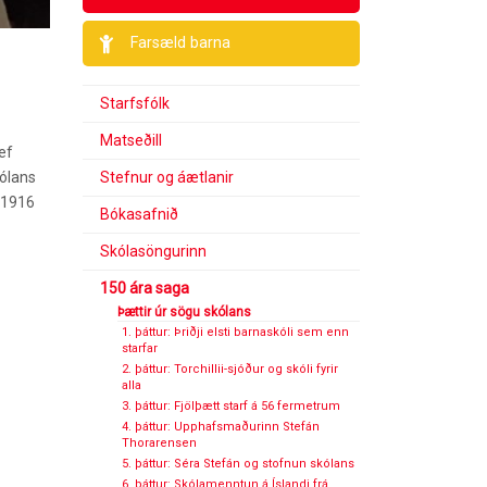
Farsæld barna
Starfsfólk
Matseðill
ef
Stefnur og áætlanir
kólans
t 1916
Bókasafnið
Skólasöngurinn
150 ára saga
Þættir úr sögu skólans
1. þáttur: Þriðji elsti barnaskóli sem enn
starfar
2. þáttur: Torchillii-sjóður og skóli fyrir
alla
3. þáttur: Fjölþætt starf á 56 fermetrum
4. þáttur: Upphafsmaðurinn Stefán
Thorarensen
5. þáttur: Séra Stefán og stofnun skólans
6. þáttur: Skólamenntun á Íslandi frá