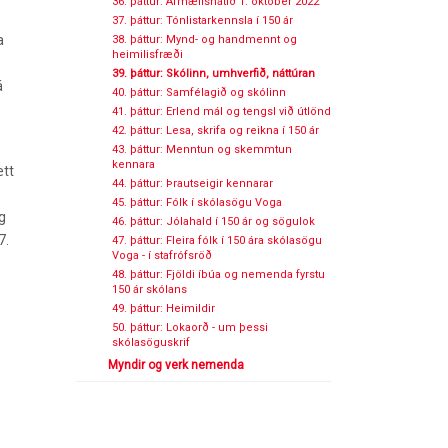
36. þáttur: Afmælishátíð 1. október 2022
37. þáttur: Tónlistarkennsla í 150 ár
a
38. þáttur: Mynd- og handmennt og
heimilisfræði
39. þáttur: Skólinn, umhverfið, náttúran
á
40. þáttur: Samfélagið og skólinn
41. þáttur: Erlend mál og tengsl við útlönd
42. þáttur: Lesa, skrifa og reikna í 150 ár
43. þáttur: Menntun og skemmtun
kennara
ætt
44. þáttur: Þrautseigir kennarar
45. þáttur: Fólk í skólasögu Voga
g
46. þáttur: Jólahald í 150 ár og sögulok
7.
47. þáttur: Fleira fólk í 150 ára skólasögu
Voga - í stafrófsröð
48. þáttur: Fjöldi íbúa og nemenda fyrstu
150 ár skólans
49. þáttur: Heimildir
50. þáttur: Lokaorð - um þessi
skólasöguskrif
Myndir og verk nemenda