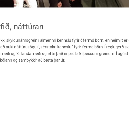
fið, náttúran
 ekki skyldunámsgrein í almennri kennslu fyrir ófermd börn, en heimilt er 
 að auki náttúrusögu í „sérstakri kennslu“ fyrir fermd börn. Í reglugerð s
rufræði og 3 í landafræði og eftir það er prófað í þessum greinum. Í ágús
 skólann og samþykkir að bæta þar úr.