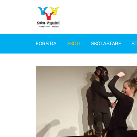
FORSÍÐA
SKÓLI
SKÓLASTARF
S