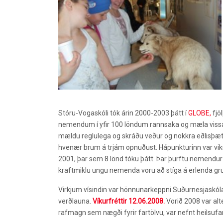
Stóru-Vogaskóli tók árin 2000-2003 þátt í
GLOBE,
fjö
nemendum í yfir 100 löndum rannsaka og mæla vissa þ
mældu reglulega og skráðu veður og nokkra eðlisþætt
hvenær brum á trjám opnuðust. Hápunkturinn var vi
2001, þar sem 8 lönd tóku þátt. Þar þurftu nemendur 
kraftmiklu ungu nemenda voru að stíga á erlenda grun
Virkjum vísindin var hönnunarkeppni Suðurnesjaskóla
verðlauna.
Víkurfréttir 12.06.2008.
Vorið 2008 var alt
rafmagn sem nægði fyrir fartölvu, var nefnt heilsufa