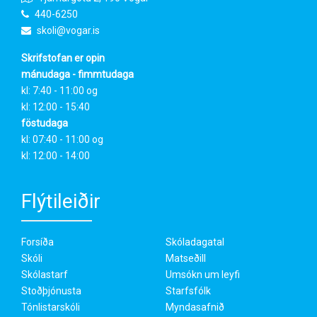
440-6250
skoli@vogar.is
Skrifstofan er opin
mánudaga - fimmtudaga
kl: 7:40 - 11:00 og
kl: 12:00 - 15:40
föstudaga
kl: 07:40 - 11:00 og
kl: 12:00 - 14:00
Flýtileiðir
Forsíða
Skóladagatal
Skóli
Matseðill
Skólastarf
Umsókn um leyfi
Stoðþjónusta
Starfsfólk
Tónlistarskóli
Myndasafnið