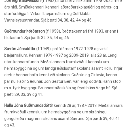
Jón Ingi Baldvinsson
(f.1952),
starfaði við skólann 1978-2022 með
árs hléi. Smíðakennari, kennari, aðstoðarskólastjóri og náms- og
starfsráðgjafi. Virkur í bæjarmálum og Golfklúbbi
Vatnsleysustrandar. Sjá þætti 34, 38, 42, 44 og 46.
Guðmundur Þórðarson
(f.1958),
íþróttakennari frá 1983, er enn í
hlutastarfi. Sjá þætti 32, 35, 44 og 46.
Særún Jónsdóttir
(f.1949),
prófdómari 1972-1978 og virk í
bæjarmálum. Kennari 1979-1997 og 2009-2019, alls 28 ár. Lengi
ritari kennarafunda. Meðal annars frumkvöðull kennslu um
heimabyggðina og um landgræðslustarf skólans ásamt Höllu. Þrjár
dætur hennar hafa kennt við skólann, Guðrún og Oktavía, kenna
þar nú. Faðir Særúnar, Jón Gestur Ben, var lengi oddviti. Hann stóð
m.a. fyrir byggingu Brunnastaðaskóla og frystihúss Voga hf. Sjá
þætti 29, 33, 39 og 41.
Halla Jóna Guðmundsdóttir
kenndi 28 ár, 1987-2018. Meðal annars
frumkvöðull kennslu um heimabyggðina og um skráningu
gönguleiða í nágrenni skólans ásamt Særúnu. Sjá þætti 39, 40, 41
og 43.