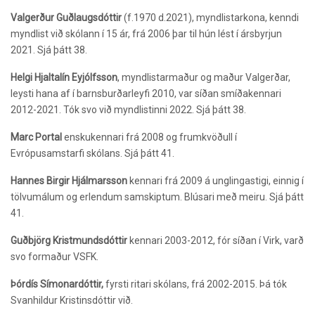
Valgerður Guðlaugsdóttir
(f.1970 d.2021), myndlistarkona, kenndi
myndlist við skólann í 15 ár, frá 2006 þar til hún lést í ársbyrjun
2021. Sjá þátt 38.
Helgi Hjaltalín Eyjólfsson
, myndlistarmaður og maður Valgerðar,
leysti hana af í barnsburðarleyfi 2010, var síðan smíðakennari
2012-2021. Tók svo við myndlistinni 2022. Sjá þátt 38.
Marc Portal
enskukennari frá 2008 og frumkvöðull í
Evrópusamstarfi skólans. Sjá þátt 41.
Hannes Birgir Hjálmarsson
kennari frá 2009 á unglingastigi, einnig í
tölvumálum og erlendum samskiptum. Blúsari með meiru. Sjá þátt
41.
Guðbjörg Kristmundsdóttir
kennari 2003-2012, fór síðan í Virk, varð
svo formaður VSFK.
Þórdís Símonardóttir,
fyrsti ritari skólans, frá 2002-2015. Þá tók
Svanhildur Kristinsdóttir við.