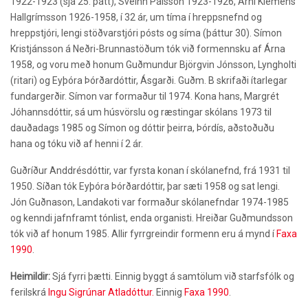
1922-1923 (sjá 25. þátt), Sveinn Pálsson 1923-1926, Árni Klemens
Hallgrímsson 1926-1958, í 32 ár, um tíma í hreppsnefnd og
hreppstjóri, lengi stöðvarstjóri pósts og síma (þáttur 30). Símon
Kristjánsson á Neðri-Brunnastöðum tók við formennsku af Árna
1958, og voru með honum Guðmundur Björgvin Jónsson, Lyngholti
(ritari) og Eyþóra Þórðardóttir, Ásgarði. Guðm. B skrifaði ítarlegar
fundargerðir. Símon var formaður til 1974. Kona hans, Margrét
Jóhannsdóttir, sá um húsvörslu og ræstingar skólans 1973 til
dauðadags 1985 og Símon og dóttir þeirra, Þórdís, aðstoðuðu
hana og tóku við af henni í 2 ár.
Guðríður Anddrésdóttir, var fyrsta konan í skólanefnd, frá 1931 til
1950. Síðan tók Eyþóra Þórðardóttir, þar sæti 1958 og sat lengi.
Jón Guðnason, Landakoti var formaður skólanefndar 1974-1985
og kenndi jafnframt tónlist, enda organisti. Hreiðar Guðmundsson
tók við af honum 1985. Allir fyrrgreindir formenn eru á mynd í
Faxa
1990
.
Heimildir:
Sjá fyrri þætti. Einnig byggt á samtölum við starfsfólk og
ferilskrá
Ingu Sigrúnar Atladóttur.
Einnig
Faxa 1990
.