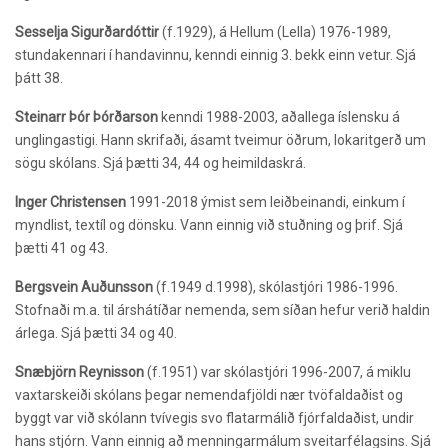
Sesselja Sigurðardóttir
(f.1929), á Hellum (Lella) 1976-1989,
stundakennari í handavinnu, kenndi einnig 3. bekk einn vetur. Sjá
þátt 38.
Steinarr Þór Þórðarson
kenndi 1988-2003, aðallega íslensku á
unglingastigi. Hann skrifaði, ásamt tveimur öðrum, lokaritgerð um
sögu skólans. Sjá þætti 34, 44 og heimildaskrá.
Inger Christensen
1991-2018 ýmist sem leiðbeinandi, einkum í
myndlist, textíl og dönsku. Vann einnig við stuðning og þrif. Sjá
þætti 41 og 43.
Bergsvein Auðunsson
(f.1949 d.1998),
skólastjóri 1986-1996.
Stofnaði m.a. til árshátíðar nemenda, sem síðan hefur verið haldin
árlega. Sjá þætti 34 og 40.
Snæbjörn Reynisson
(f.1951) var
skólastjóri 1996-2007, á miklu
vaxtarskeiði skólans þegar nemendafjöldi nær tvöfaldaðist og
byggt var við skólann tvívegis svo flatarmálið fjórfaldaðist, undir
hans stjórn. Vann einnig að menningarmálum sveitarfélagsins. Sjá