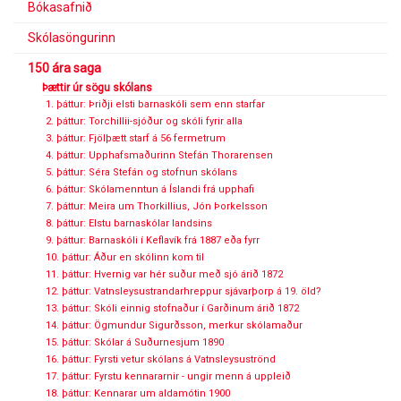
Bókasafnið
Skólasöngurinn
150 ára saga
Þættir úr sögu skólans
1. þáttur: Þriðji elsti barnaskóli sem enn starfar
2. þáttur: Torchillii-sjóður og skóli fyrir alla
3. þáttur: Fjölþætt starf á 56 fermetrum
4. þáttur: Upphafsmaðurinn Stefán Thorarensen
5. þáttur: Séra Stefán og stofnun skólans
6. þáttur: Skólamenntun á Íslandi frá upphafi
7. þáttur: Meira um Thorkillius, Jón Þorkelsson
8. þáttur: Elstu barnaskólar landsins
9. þáttur: Barnaskóli í Keflavík frá 1887 eða fyrr
10. þáttur: Áður en skólinn kom til
11. þáttur: Hvernig var hér suður með sjó árið 1872
12. þáttur: Vatnsleysustrandarhreppur sjávarþorp á 19. öld?
13. þáttur: Skóli einnig stofnaður í Garðinum árið 1872
14. þáttur: Ögmundur Sigurðsson, merkur skólamaður
15. þáttur: Skólar á Suðurnesjum 1890
16. þáttur: Fyrsti vetur skólans á Vatnsleysuströnd
17. þáttur: Fyrstu kennararnir - ungir menn á uppleið
18. þáttur: Kennarar um aldamótin 1900