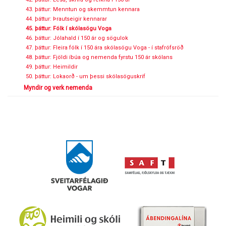
43. þáttur: Menntun og skemmtun kennara
44. þáttur: Þrautseigir kennarar
45. þáttur: Fólk í skólasögu Voga
46. þáttur: Jólahald í 150 ár og sögulok
47. þáttur: Fleira fólk í 150 ára skólasögu Voga - í stafrófsröð
48. þáttur: Fjöldi íbúa og nemenda fyrstu 150 ár skólans
49. þáttur: Heimildir
50. þáttur: Lokaorð - um þessi skólasöguskrif
Myndir og verk nemenda