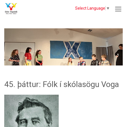
Select Language
▼
45. þáttur: Fólk í skólasögu Voga