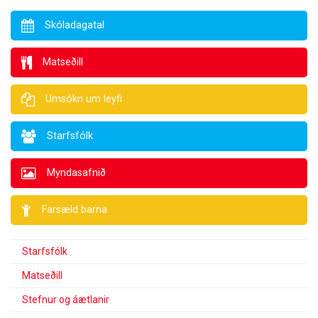
Skóladagatal
Matseðill
Umsókn um leyfi
Starfsfólk
Myndasafnið
Farsæld barna
Starfsfólk
Matseðill
Stefnur og áætlanir