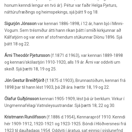
honum kenndi lengur en tvö ár). Pétur var faðir Helga Pjeturs,
náttúrufræðings og heimspekings, sjá þátt 9 og 18.
Sigurjón Jónsson
var kennari 1886-1898, í 12 ár, hann bjó í Minni-
Vogum. Sem trésmiður átti hann ríkan þátt í smíði kirkjunnar að
Kálfatjörn og var einn af stofnendum stúkunnar Díönu 1896. Sjá
þátt 18 og 22.
Árni Theodór Pjetursson
(f.1871 d.1963), var
kennari 1889-1898
og kennari/skólastjóri 1910-1920, alls 19 ár. Árni var oddviti um
skeið. Sjá þætti 18, 19 og 25.
Jón Gestur Breiðfjörð
(f.1875 d.1903),
Brunnastöðum, kennari frá
1898 þar til hann lést 1903, þá 28 ára. Þættir 18, 19 og 22.
Ólafur Guðjónsson
kennari 1905-1909, lést þá úr berklum. Virkur í
Ungmennafélagi Vatnsleysustrandar. Sjá þætti 18, 22 og 30.
Kristmann Runólfsson
(f.1886 d.1954), Kennarapróf 1910. Kenndi
hér 1909-1912, 1920-1921 og 1923-1925. Bóndi í Hlöðversnesi frá
1923 til dauðadags 1954. Oddviti í áratug, sat einnig í sýslunefnd