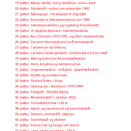
19. þáttur: Margir skólar, mörg skólahús í sömu sveit
20. þáttur: Skólakerfi í mótun um aldamótin 1900
21. þáttur: Námsgögn - frá allsleysi til ofgnóttar
22. þáttur: Kennslan á Vatnsleysuströnd um 1900
23. þáttur: Vatnsleysuskólinn og Ingibjörg Erlendsdóttir
24. þáttur: Úr dagbók kennara í Vatnsleysuskóla
25. þáttur: Árni Theodór 1910-1920 - og ófarir skólanefndar
26. þáttur: Svo kom kennslukona með kennarapróf
27. þáttur: Í skólanum hjá Viktoríu
28. þáttur: Landsins fyrsti skólabíll - öll kennsla á einum stað
29. þáttur: Nýtt og betra hús Brunnastaðaskóla
30. þáttur: Skóli, þinghús og samkomuhús
31. þáttur: Ungmennaskóli - miðskóli - gagnfræðaskóli...
32. þáttur: Íþróttir og sundkennsla
33. þáttur: Skólinn fluttur í Voga
34. þáttur: Hvernig var í skólanum 1970-1990?
35. þáttur: Félagslíf - Skólaferðalög
36. þáttur: Afmælishátíð 1. október 2022
37. þáttur: Tónlistarkennsla í 150 ár
38. þáttur: Mynd- og handmennt og heimilisfræði
39. þáttur: Skólinn, umhverfið, náttúran
40. þáttur: Samfélagið og skólinn
41. þáttur: Erlend mál og tengsl við útlönd
42. þáttur: Lesa, skrifa og reikna í 150 ár