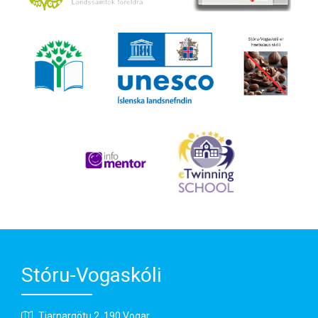
Stóru-Vogaskóli
Tjarnargötu 2, 190 Vogar