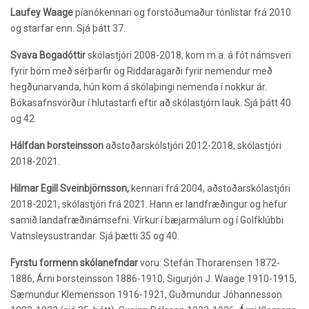
Laufey Waage
píanókennari og forstöðumaður tónlistar frá 2010
og starfar enn. Sjá þátt 37.
Svava Bogadóttir
skólastjóri 2008-2018, kom m.a. á fót námsveri
fyrir börn með sérþarfir og Riddaragarði fyrir nemendur með
hegðunarvanda, hún kom á skólaþingi nemenda í nokkur ár.
Bókasafnsvörður í hlutastarfi eftir að skólastjórn lauk. Sjá þátt 40
og 42.
Hálfdan Þorsteinsson
aðstoðarskólstjóri 2012-2018, skólastjóri
2018-2021.
Hilmar Egill Sveinbjörnsson,
kennari frá 2004, aðstoðarskólastjóri
2018-2021, skólastjóri frá 2021. Hann er landfræðingur og hefur
samið landafræðinámsefni. Virkur í bæjarmálum og í Golfklúbbi
Vatnsleysustrandar. Sjá þætti 35 og 40.
Fyrstu formenn skólanefndar
voru: Stefán Thorarensen 1872-
1886, Árni Þorsteinsson 1886-1910, Sigurjón J. Waage 1910-1915,
Sæmundur Klemensson 1916-1921, Guðmundur Jóhannesson