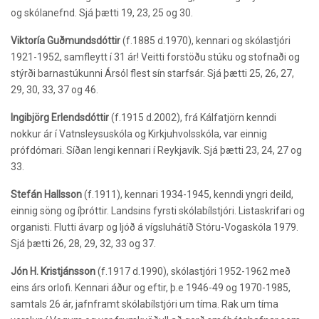
og skólanefnd. Sjá þætti 19, 23, 25 og 30.
Viktoría Guðmundsdóttir
(f.1885 d.1970),
kennari og skólastjóri
1921-1952, samfleytt í 31 ár! Veitti forstöðu stúku og stofnaði og
stýrði barnastúkunni Ársól flest sín starfsár. Sjá þætti 25, 26, 27,
29, 30, 33, 37 og 46.
Ingibjörg Erlendsdóttir
(f.1915 d.2002), frá Kálfatjörn kenndi
nokkur ár í Vatnsleysuskóla og Kirkjuhvolsskóla, var einnig
prófdómari. Síðan lengi kennari í Reykjavík. Sjá þætti 23, 24, 27 og
33.
Stefán Hallsson
(f.1911), kennari 1934-1945, kenndi yngri deild,
einnig söng og íþróttir. Landsins fyrsti skólabílstjóri. Listaskrifari og
organisti. Flutti ávarp og ljóð á vígsluhátíð Stóru-Vogaskóla 1979.
Sjá þætti 26, 28, 29, 32, 33 og 37.
Jón H. Kristjánsson
(f.1917 d.1990),
skólastjóri 1952-1962 með
eins árs orlofi. Kennari áður og eftir, þ.e 1946-49 og 1970-1985,
samtals 26 ár, jafnframt skólabílstjóri um tíma. Rak um tíma