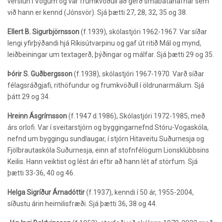
verslun í Vogum og var frumkvöðull að gerð smábátahafnar sem
við hann er kennd (Jónsvör). Sjá þætti 27, 28, 32, 35 og 38.
Ellert B. Sigurbjörnsson
(f.1939),
skólastjóri 1962-1967. Var síðar
lengi yfirþýðandi hjá Ríkisútvarpinu og gaf út ritið Mál og mynd,
leiðbeiningar um textagerð, þýðingar og málfar. Sjá þætti 29 og 35.
Þórir S. Guðbergsson
(f.1938),
skólastjóri 1967-1970. Varð síðar
félagsráðgjafi, rithöfundur og frumkvöðull í öldrunarmálum. Sjá
þátt 29 og 34.
Hreinn Ásgrímsson
(f.1947 d.1986), Skólastjóri 1972-1985, með
árs orlofi. Var í sveitarstjórn og byggingarnefnd Stóru-Vogaskóla,
nefnd um byggingu sundlaugar, í stjórn Hitaveitu Suðurnesja og
Fjölbrautaskóla Suðurnesja, einn af stofnfélögum Lionsklúbbsins
Keilis. Hann veiktist og lést ári eftir að hann lét af störfum. Sjá
þætti 33-36, 40 og 46.
Helga Sigríður Árnadóttir
(f.1937), kenndi í 50 ár, 1955-2004,
síðustu árin heimilisfræði. Sjá þætti 36, 38 og 44.