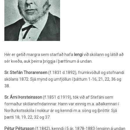
Hér er getið margra sem starfað hafa
lengi
við skólann og látið að
sér kveða, auk þeirra þriggja í þættinum á undan.
Sr. Stefán Thorarensen
(f.1831 d.1892), frumkvöðull og stofnandi
skólans 1872. Sjá mynd og umfjöllun í þáttum 1-16, 21, 22, 36 og
38.
Sr. Árni Þorsteinsson
(f.1851 d.1919),
tók við af Stefáni sem
formaður skólanefndarinnar. Hann var einnig m.a. aðalkennari í
Norðurkotsskóla í nokkur ár og kenndi m.a. söng og íþróttir. Sjá
þætti 18, 19, 22, 32 og 37.
Pétur Pétursson
(f.1842),
kenndi í 5 ár, 1878-1883 (enginn á undan