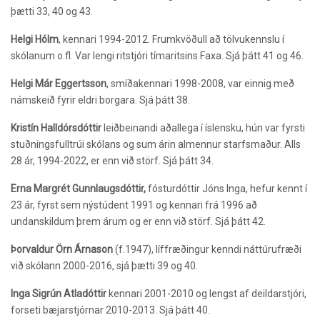
þætti 33, 40 og 43.
Helgi Hólm
, kennari 1994-2012. Frumkvöðull að tölvukennslu í
skólanum o.fl. Var lengi ritstjóri tímaritsins Faxa. Sjá þátt 41 og 46.
Helgi Már Eggertsson
, smíðakennari 1998-2008, var einnig með
námskeið fyrir eldri borgara. Sjá þátt 38.
Kristín Halldórsdóttir
leiðbeinandi aðallega í íslensku, hún var fyrsti
stuðningsfulltrúi skólans og sum árin almennur starfsmaður. Alls
28 ár, 1994-2022, er enn við störf. Sjá þátt 34.
Erna Margrét Gunnlaugsdóttir,
fósturdóttir Jóns Inga, hefur kennt í
23 ár, fyrst sem nýstúdent 1991 og kennari frá 1996 að
undanskildum þrem árum og er enn við störf. Sjá þátt 42.
Þorvaldur Örn Árnason
(f.1947),
líffræðingur kenndi náttúrufræði
við skólann 2000-2016, sjá þætti 39 og 40.
Inga Sigrún Atladóttir
kennari 2001-2010 og lengst af deildarstjóri,
forseti bæjarstjórnar 2010-2013. Sjá þátt 40.